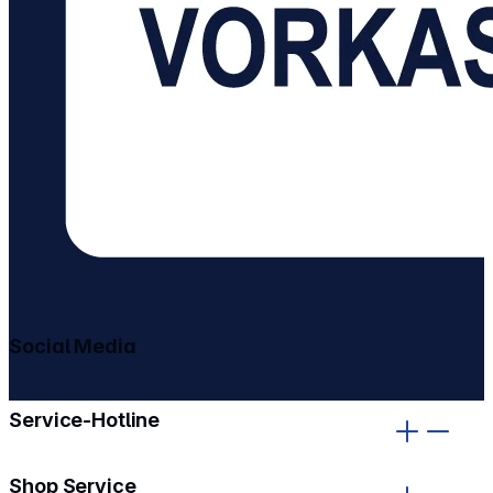
Social Media
gehe zu facebook
gehe zu instagram
Service-Hotline
Shop Service