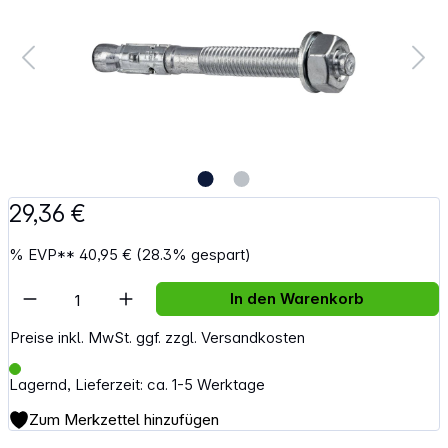
29,36 €
%
EVP**
40,95 €
(28.3% gespart)
Artikel Anzahl: Gib den gewünschten Wert e
In den Warenkorb
Preise inkl. MwSt. ggf. zzgl. Versandkosten
Lagernd, Lieferzeit: ca. 1-5 Werktage
Zum Merkzettel hinzufügen