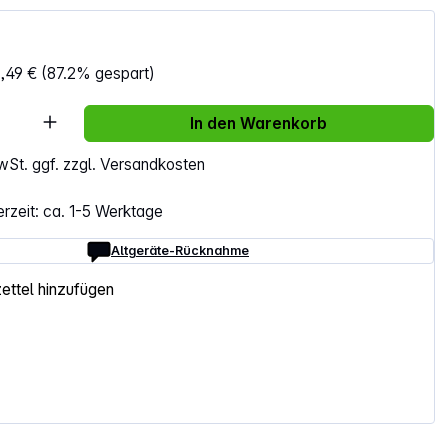
,49 €
(87.2% gespart)
Anzahl: Gib den gewünschten Wert ein ode
In den Warenkorb
MwSt. ggf. zzgl. Versandkosten
erzeit: ca. 1-5 Werktage
Altgeräte-Rücknahme
ttel hinzufügen