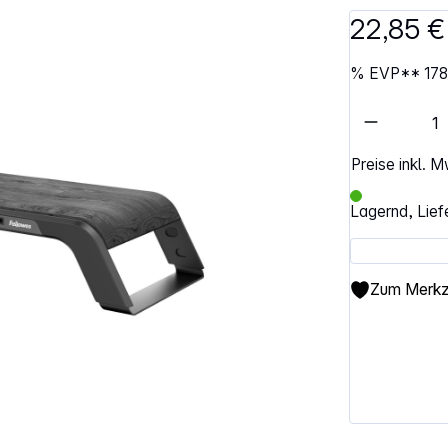
22,85 €
%
EVP**
178
Artikel 
Preise inkl. 
Lagernd, Lief
Zum Merkze