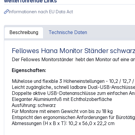
weiterführende Links
Informationen nach EU Data Act
Beschreibung
Technische Daten
Fellowes Hana Monitor Ständer schwar
Artikelinformationen "Fellowes Hana Monitor Ständer 23
Der Fellowes Monitorständer hebt den Monitor auf eine a
Eigenschaften:
Mühelose und flexible 3 Höheneinstellungen - 10,2 / 12,7 
Leicht zugängliche, schnell ladbare Dual-USB-Anschlüss
Doppelte aktive USB-Datenanschlüsse zum einfachen An
Eleganter Aluminiumfuß mit Echtholzoberfläche
Ausführung: schwarz
Für Monitore mit einem Gewicht von bis zu 18 kg
Entspricht den ergonomischen Anforderungen für Bürotätig
Abmessungen (H x B x T): 10,2 x 56,0 x 22,2 cm