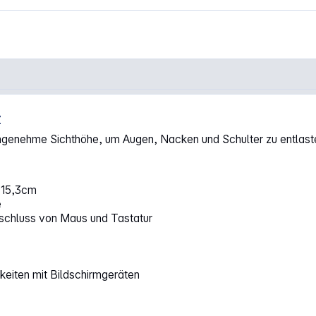
z
0V schwarz"
ngenehme Sichthöhe, um Augen, Nacken und Schulter zu entlast
/ 15,3cm
e
schluss von Maus und Tastatur
keiten mit Bildschirmgeräten