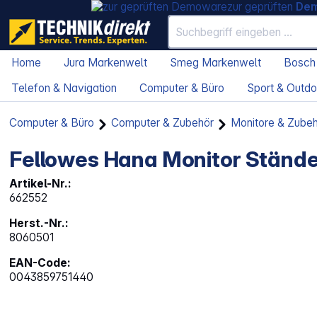
zur geprüften
De
Home
Jura Markenwelt
Smeg Markenwelt
Bosch
Telefon & Navigation
Computer & Büro
Sport & Outdo
Computer & Büro
Computer & Zubehör
Monitore & Zube
Fellowes Hana Monitor Ständ
Artikel-Nr.:
662552
Herst.-Nr.:
8060501
EAN-Code:
0043859751440