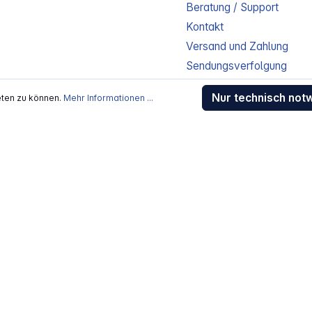
Beratung / Support
Kontakt
Versand und Zahlung
Sendungsverfolgung
Gewährleistung / Reparat
Nur technisch not
eten zu können.
Mehr Informationen ...
Erklärung zur Barrierefreih
Download-Center
Jobs
kosten
, wenn nicht anders beschrieben
rstellers / Lieferanten.
 Alle Rechte vorbehalten.