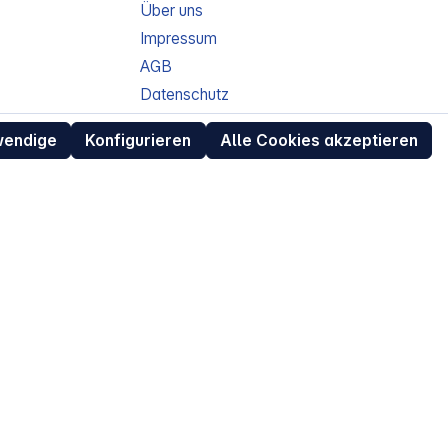
Über uns
Impressum
AGB
Datenschutz
ur
Widerrufsrecht für Verbraucher
wendige
Konfigurieren
Alle Cookies akzeptieren
eit
Retouren (RMA) für Business-Kunden
Entsorgungshinweise /
Altgeräterücknahme
Kundeninformation / Bestellablauf
Cookie-Einstellungen
EU Data Act