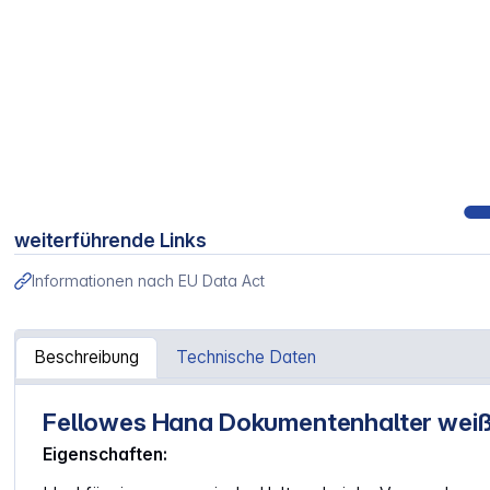
weiterführende Links
Informationen nach EU Data Act
Beschreibung
Technische Daten
Fellowes Hana Dokumentenhalter wei
Artikelinformationen "Fellowes Hana Dokumentenhalter w
Eigenschaften: