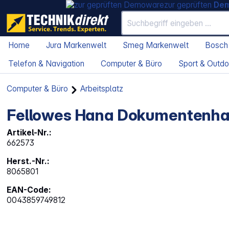
zur geprüften
De
Home
Jura Markenwelt
Smeg Markenwelt
Bosch
Telefon & Navigation
Computer & Büro
Sport & Outdo
Computer & Büro
Arbeitsplatz
Fellowes Hana Dokumentenhal
Artikel-Nr.:
662573
Herst.-Nr.:
8065801
EAN-Code:
0043859749812