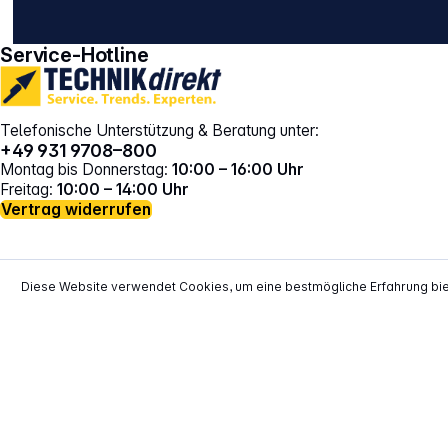
gehe zu facebook
gehe zu instagram
Service-Hotline
Telefonische Unterstützung & Beratung unter:
+49 931 9708–800
Montag bis Donnerstag:
10:00 – 16:00 Uhr
Freitag:
10:00 – 14:00 Uhr
Vertrag widerrufen
Diese Website verwendet Cookies, um eine bestmögliche Erfahrung bi
*
Alle Preise inkl. gesetzl. Mehrwertsteuer zzgl.
Versand
**
EVP = Empfohlener Verkaufspreis des He