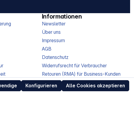
Informationen
erung
Newsletter
Über uns
Impressum
AGB
Datenschutz
ur
Widerrufsrecht für Verbraucher
eit
Retouren (RMA) für Business-Kunden
Entsorgungshinweise /
wendige
Konfigurieren
Alle Cookies akzeptieren
Altgeräterücknahme
Kundeninformation / Bestellablauf
Cookie-Einstellungen
EU Data Act