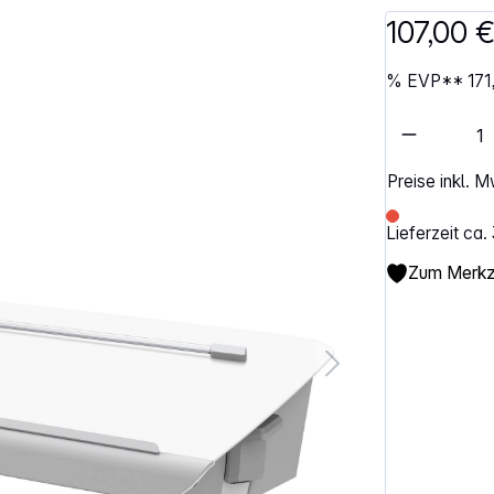
107,00 
%
EVP**
171
Artikel 
Preise inkl. 
Lieferzeit ca
Zum Merkze