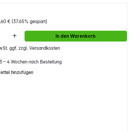
€
,60 €
(37.65% gespart)
Anzahl: Gib den gewünschten Wert ein ode
In den Warenkorb
MwSt. ggf. zzgl. Versandkosten
. 3 – 4 Wochen nach Bestellung
ttel hinzufügen