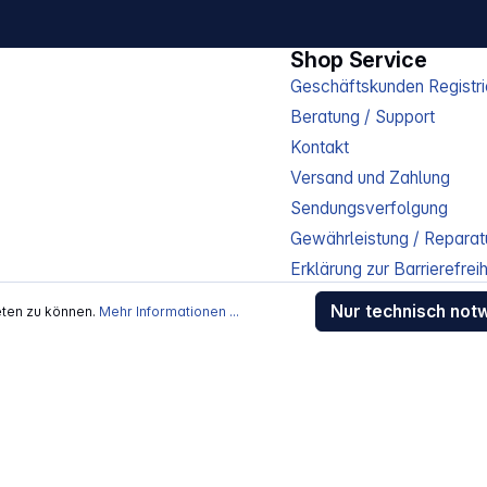
Shop Service
Geschäftskunden Registri
Beratung / Support
Kontakt
Versand und Zahlung
Sendungsverfolgung
Gewährleistung / Reparat
Erklärung zur Barrierefreih
Download-Center
Nur technisch not
eten zu können.
Mehr Informationen ...
Jobs
kosten
, wenn nicht anders beschrieben
rstellers / Lieferanten.