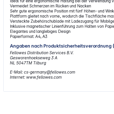
Ideal für eine ergonomische Haltung bei der Verwendung 
Vermeidet Schmerzen im Rücken und Nacken
Sehr gute ergonomische Position mit fünf Höhen- und Winke
Plattform gleitet nach vorne, wodurch die Tischfläche ma
Versteckte Zubehörschublade mit Ladezugang für Mobilg
Inklusive magnetischer Linienführung zum Halten von Papie
Elegantes und langlebiges Design
Papierformat: A4, A3
Angaben nach Produktsicherheitsverordnung 
Fellowes Distribution Services B.V.
Gesworenhoekseweg 3 A
NL 5047TM Tilburg
E-Mail: cs-germany@fellowes.com
Internet: www.fellowes.com