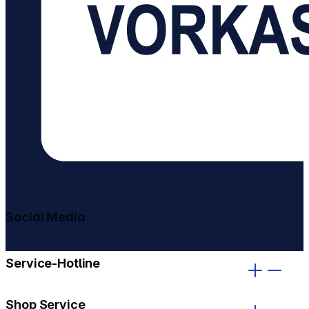
Social Media
gehe zu facebook
gehe zu instagram
Service-Hotline
Shop Service