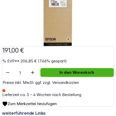
191,00 €
%
EVP**
206,85 €
(7.66% gespart)
Artikel Anzahl: Gib den gewünschten Wert e
In den Warenkorb
Preise inkl. MwSt. ggf. zzgl. Versandkosten
Lieferzeit ca. 3 – 4 Wochen nach Bestellung
Zum Merkzettel hinzufügen
weiterführende Links