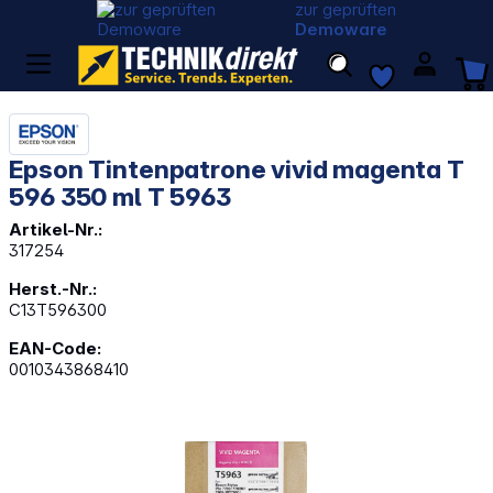
zur geprüften
Demoware
Epson Tintenpatrone vivid magenta T
596 350 ml T 5963
Artikel-Nr.:
317254
Herst.-Nr.:
C13T596300
EAN-Code:
0010343868410
Bildergalerie überspringen