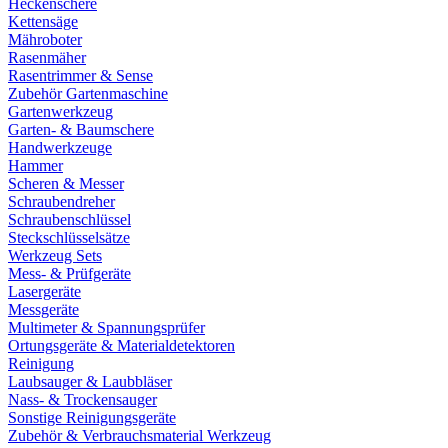
Heckenschere
Kettensäge
Mähroboter
Rasenmäher
Rasentrimmer & Sense
Zubehör Gartenmaschine
Gartenwerkzeug
Garten- & Baumschere
Handwerkzeuge
Hammer
Scheren & Messer
Schraubendreher
Schraubenschlüssel
Steckschlüsselsätze
Werkzeug Sets
Mess- & Prüfgeräte
Lasergeräte
Messgeräte
Multimeter & Spannungsprüfer
Ortungsgeräte & Materialdetektoren
Reinigung
Laubsauger & Laubbläser
Nass- & Trockensauger
Sonstige Reinigungsgeräte
Zubehör & Verbrauchsmaterial Werkzeug