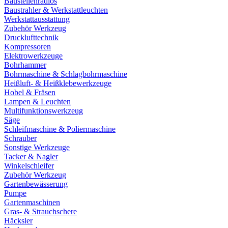
Baustellenradios
Baustrahler & Werkstattleuchten
Werkstattausstattung
Zubehör Werkzeug
Drucklufttechnik
Kompressoren
Elektrowerkzeuge
Bohrhammer
Bohrmaschine & Schlagbohrmaschine
Heißluft- & Heißklebewerkzeuge
Hobel & Fräsen
Lampen & Leuchten
Multifunktionswerkzeug
Säge
Schleifmaschine & Poliermaschine
Schrauber
Sonstige Werkzeuge
Tacker & Nagler
Winkelschleifer
Zubehör Werkzeug
Gartenbewässerung
Pumpe
Gartenmaschinen
Gras- & Strauchschere
Häcksler