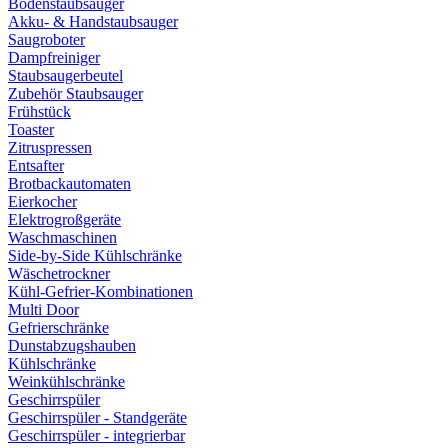
Bodenstaubsauger
Akku- & Handstaubsauger
Saugroboter
Dampfreiniger
Staubsaugerbeutel
Zubehör Staubsauger
Frühstück
Toaster
Zitruspressen
Entsafter
Brotbackautomaten
Eierkocher
Elektrogroßgeräte
Waschmaschinen
Side-by-Side Kühlschränke
Wäschetrockner
Kühl-Gefrier-Kombinationen
Multi Door
Gefrierschränke
Dunstabzugshauben
Kühlschränke
Weinkühlschränke
Geschirrspüler
Geschirrspüler - Standgeräte
Geschirrspüler - integrierbar