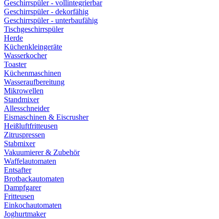
Geschirrspüler - vollintegrierbar
Geschirrspüler - dekorfähig
Geschirrspüler - unterbaufähig
Tischgeschirrspüler
Herde
Küchenkleingeräte
Wasserkocher
Toaster
Küchenmaschinen
Wasseraufbereitung
Mikrowellen
Standmixer
Allesschneider
Eismaschinen & Eiscrusher
Heißluftfritteusen
Zitruspressen
Stabmixer
Vakuumierer & Zubehör
Waffelautomaten
Entsafter
Brotbackautomaten
Dampfgarer
Fritteusen
Einkochautomaten
Joghurtmaker