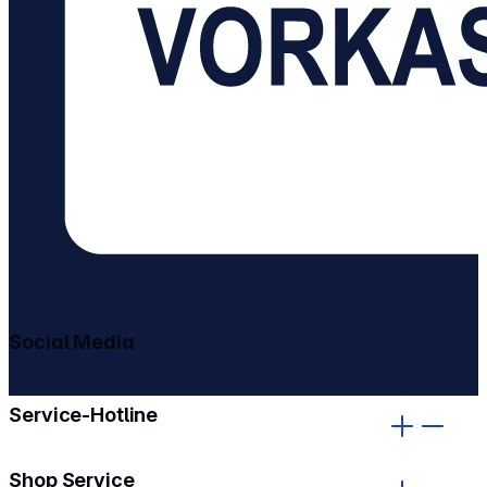
Social Media
gehe zu facebook
gehe zu instagram
Service-Hotline
Shop Service