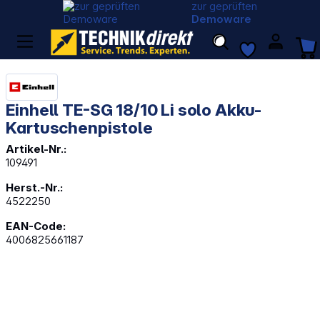
zur geprüften
Demoware
Einhell TE-SG 18/10 Li solo Akku-
Kartuschenpistole
Artikel-Nr.:
109491
Herst.-Nr.:
4522250
EAN-Code:
4006825661187
Bildergalerie überspringen