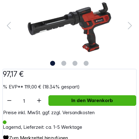
97,17 €
%
EVP**
119,00 €
(18.34% gespart)
Artikel Anzahl: Gib den gewünschten Wert e
In den Warenkorb
Preise inkl. MwSt. ggf. zzgl. Versandkosten
Lagernd, Lieferzeit: ca. 1-5 Werktage
Zum Merkzettel hinzufügen