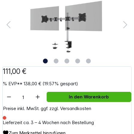
111,00 €
%
EVP**
138,00 €
(19.57% gespart)
Artikel Anzahl: Gib den gewünschten Wert e
In den Warenkorb
Preise inkl. MwSt. ggf. zzgl. Versandkosten
Lieferzeit ca. 3 – 4 Wochen nach Bestellung
Zum Merkzettel hinzufügen