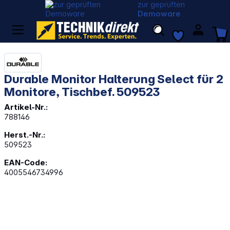
zur geprüften
Demoware
Durable Monitor Halterung Select für 2
Monitore, Tischbef. 509523
Artikel-Nr.:
788146
Herst.-Nr.:
509523
EAN-Code:
4005546734996
Bildergalerie überspringen