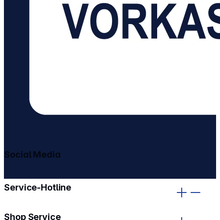
Social Media
gehe zu facebook
gehe zu instagram
Service-Hotline
Shop Service