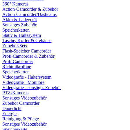
360° Kameras
Action-Camcorder & Zubehör
Action-Camcorder/Dashcams
Akku & Ladegerät
Sonstiges Zubehör
Speicherkarten
Stativ & Haltesystem
Tasche, Koffer & Gehäuse
Zubehör-Sets
Flash-Speicher Camcorder
Profi-Camcorder & Zubehör
Profi-Camcorder
Richtmikrofone
Speicherkarten
Videografie - Haltersystem
Videografie - Monitore
Videografie - sonstiges Zubehör
PTZ-Kameras
Sonstiges Videozubehör
Zubehör Camcorder
Dauerlicht
Energie
Reinigung & Pflege
Sonstiges Videozubehör
Speicherkarte