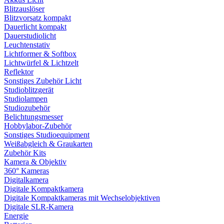
Blitzauslöser
Blitzvorsatz kompakt
Dauerlicht kompakt
Dauerstudiolicht
Leuchtenstativ
Lichtformer & Softbox
Lichtwürfel & Lichtzelt
Reflektor
Sonstiges Zubehör Licht
Studioblitzgerät
Studiolampen
Studiozubehör
Belichtungsmesser
Hobbylabor-Zubehör
Sonstiges Studioequipment
Weißabgleich & Graukarten
Zubehör Kits
Kamera & Objektiv
360° Kameras
Digitalkamera
Digitale Kompaktkamera
Digitale Kompaktkameras mit Wechselobjektiven
Digitale SLR-Kamera
Energie