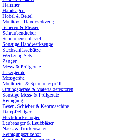
Hammer
Handsägen
Hobel & Beitel
Multitools Handwerkzeug
Scheren & Messer
Schraubendreher
Schraubenschlüssel
Sonstige Handwerkzeuge
Steckschlüsselsätze
Werkzeug Sets
Zangen
Mess- & Prüfgeräte
Lasergeräte
Messgeräte
Multimeter & Spannungsprüfer
Ortungsgeräte & Materialdetektoren
Sonstige Mess- & Prüfgeräte
Reinigung
Besen, Schieber & Kehrmaschine
Dampfreiniger
Hochdruckreiniger
Laubsauger & Laubbläser
Nass- & Trockensauger
Reinigungszubehör
Sonstige Reinigungsgeräte