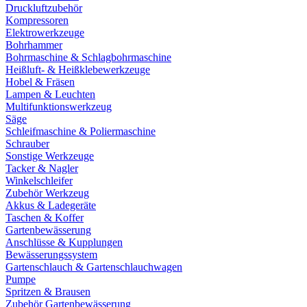
Druckluftzubehör
Kompressoren
Elektrowerkzeuge
Bohrhammer
Bohrmaschine & Schlagbohrmaschine
Heißluft- & Heißklebewerkzeuge
Hobel & Fräsen
Lampen & Leuchten
Multifunktionswerkzeug
Säge
Schleifmaschine & Poliermaschine
Schrauber
Sonstige Werkzeuge
Tacker & Nagler
Winkelschleifer
Zubehör Werkzeug
Akkus & Ladegeräte
Taschen & Koffer
Gartenbewässerung
Anschlüsse & Kupplungen
Bewässerungssystem
Gartenschlauch & Gartenschlauchwagen
Pumpe
Spritzen & Brausen
Zubehör Gartenbewässerung