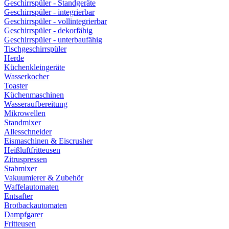
Geschirrspüler - Standgeräte
Geschirrspüler - integrierbar
Geschirrspüler - vollintegrierbar
Geschirrspüler - dekorfähig
Geschirrspüler - unterbaufähig
Tischgeschirrspüler
Herde
Küchenkleingeräte
Wasserkocher
Toaster
Küchenmaschinen
Wasseraufbereitung
Mikrowellen
Standmixer
Allesschneider
Eismaschinen & Eiscrusher
Heißluftfritteusen
Zitruspressen
Stabmixer
Vakuumierer & Zubehör
Waffelautomaten
Entsafter
Brotbackautomaten
Dampfgarer
Fritteusen