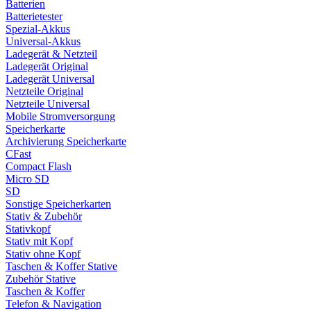
Batterien
Batterietester
Spezial-Akkus
Universal-Akkus
Ladegerät & Netzteil
Ladegerät Original
Ladegerät Universal
Netzteile Original
Netzteile Universal
Mobile Stromversorgung
Speicherkarte
Archivierung Speicherkarte
CFast
Compact Flash
Micro SD
SD
Sonstige Speicherkarten
Stativ & Zubehör
Stativkopf
Stativ mit Kopf
Stativ ohne Kopf
Taschen & Koffer Stative
Zubehör Stative
Taschen & Koffer
Telefon & Navigation