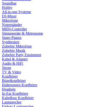
Soundbar
Hobby
All-in-one Systeme
DJ-Mixer
Mikrofone
Notenständer
MIDI-Controller
Stimmgeräte & Metronome
Stage-Pianos
Synthesizer
Zubehör Mikrofone
Zubehör Musik
Zubehör Party Equipment
Kabel & Adapter
Audio & HiFi
Strom
TV & Video
Kopfhörer
Bügelkopfhörer
Halterungen Kopfhörer
Headsets
In-Ear Kopfhörer
Kabellose Kopfhörer
Lautsprecher
Einbau-Lautsprecher