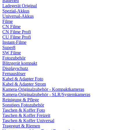
Batterien
Ladegerät Original
Spezial-Akkus
Universal-Akkus
Filme
CN Filme
CN Filme Profi
CU Filme Profi
Instant-Filme
Super8
SW Filme
Fotozubehör
Blitzgerät kompakt
Displayschutz
Fernauslöser
Kabel & Adapter Foto
Kabel & Adapter Strom
Kamera-Originalzubehör - Kompaktkameras
Kamera-Originalzubehör - SLR/Systemkameras
Reinigung & Pflege
Sonstiges Fotozubehör
Taschen & Koffer Foto
Taschen & Koffer Freizeit
Taschen & Koffer Universal
Tragegurt & Riemen