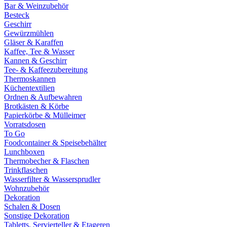
Bar & Weinzubehör
Besteck
Geschirr
Gewürzmühlen
Gläser & Karaffen
Kaffee, Tee & Wasser
Kannen & Geschirr
Tee- & Kaffeezubereitung
Thermoskannen
Küchentextilien
Ordnen & Aufbewahren
Brotkästen & Körbe
Papierkörbe & Mülleimer
Vorratsdosen
To Go
Foodcontainer & Speisebehälter
Lunchboxen
Thermobecher & Flaschen
Trinkflaschen
Wasserfilter & Wassersprudler
Wohnzubehör
Dekoration
Schalen & Dosen
Sonstige Dekoration
Tabletts, Servierteller & Etageren