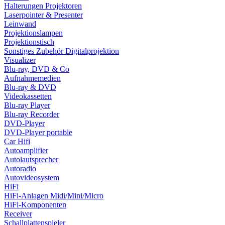
Halterungen Projektoren
Laserpointer & Presenter
Leinwand
Projektionslampen
Projektionstisch
Sonstiges Zubehör Digitalprojektion
Visualizer
Blu-ray, DVD & Co
Aufnahmemedien
Blu-ray & DVD
Videokassetten
Blu-ray Player
Blu-ray Recorder
DVD-Player
DVD-Player portable
Car Hifi
Autoamplifier
Autolautsprecher
Autoradio
Autovideosystem
HiFi
HiFi-Anlagen Midi/Mini/Micro
HiFi-Komponenten
Receiver
Schallplattenspieler