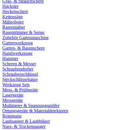
Gras- & Strauchschere
Häcksler
Heckenschere
Kettensäge
Mähroboter
Rasenmäher
Rasentrimmer & Sense
Zubehör Gartenmaschine
Gartenwerkzeug
Garten- & Baumschere
Handwerkzeuge
Hammer
Scheren & Messer
Schraubendreher
Schraubenschlüssel
Steckschlüsselsätze
Werkzeug Sets
Mess- & Prüfgeräte
Lasergeräte
Messgeräte
Multimeter & Spannungsprüfer
Ortungsgeräte & Materialdetektoren
Reinigung
Laubsauger & Laubbläser
Nass- & Trockensauger