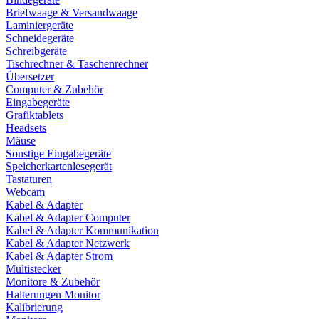
Briefwaage & Versandwaage
Laminiergeräte
Schneidegeräte
Schreibgeräte
Tischrechner & Taschenrechner
Übersetzer
Computer & Zubehör
Eingabegeräte
Grafiktablets
Headsets
Mäuse
Sonstige Eingabegeräte
Speicherkartenlesegerät
Tastaturen
Webcam
Kabel & Adapter
Kabel & Adapter Computer
Kabel & Adapter Kommunikation
Kabel & Adapter Netzwerk
Kabel & Adapter Strom
Multistecker
Monitore & Zubehör
Halterungen Monitor
Kalibrierung