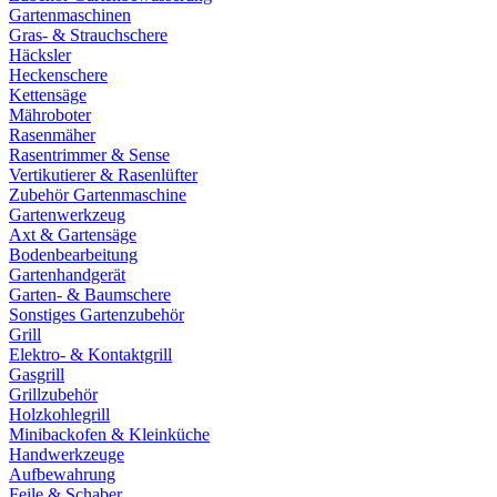
Gartenmaschinen
Gras- & Strauchschere
Häcksler
Heckenschere
Kettensäge
Mähroboter
Rasenmäher
Rasentrimmer & Sense
Vertikutierer & Rasenlüfter
Zubehör Gartenmaschine
Gartenwerkzeug
Axt & Gartensäge
Bodenbearbeitung
Gartenhandgerät
Garten- & Baumschere
Sonstiges Gartenzubehör
Grill
Elektro- & Kontaktgrill
Gasgrill
Grillzubehör
Holzkohlegrill
Minibackofen & Kleinküche
Handwerkzeuge
Aufbewahrung
Feile & Schaber