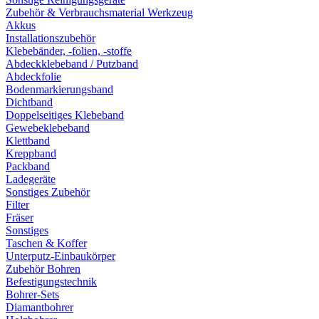
Zubehör & Verbrauchsmaterial Werkzeug
Akkus
Installationszubehör
Klebebänder, -folien, -stoffe
Abdeckklebeband / Putzband
Abdeckfolie
Bodenmarkierungsband
Dichtband
Doppelseitiges Klebeband
Gewebeklebeband
Klettband
Kreppband
Packband
Ladegeräte
Sonstiges Zubehör
Filter
Fräser
Sonstiges
Taschen & Koffer
Unterputz-Einbaukörper
Zubehör Bohren
Befestigungstechnik
Bohrer-Sets
Diamantbohrer