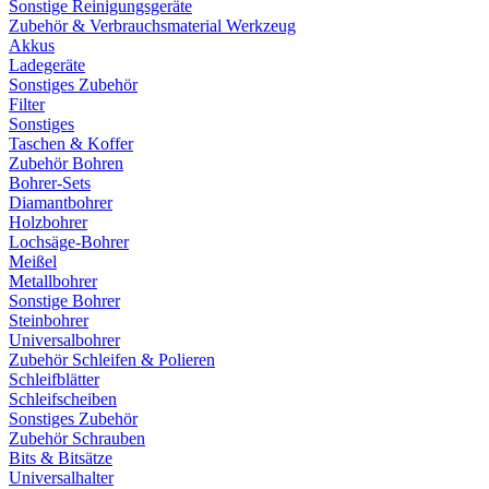
Sonstige Reinigungsgeräte
Zubehör & Verbrauchsmaterial Werkzeug
Akkus
Ladegeräte
Sonstiges Zubehör
Filter
Sonstiges
Taschen & Koffer
Zubehör Bohren
Bohrer-Sets
Diamantbohrer
Holzbohrer
Lochsäge-Bohrer
Meißel
Metallbohrer
Sonstige Bohrer
Steinbohrer
Universalbohrer
Zubehör Schleifen & Polieren
Schleifblätter
Schleifscheiben
Sonstiges Zubehör
Zubehör Schrauben
Bits & Bitsätze
Universalhalter