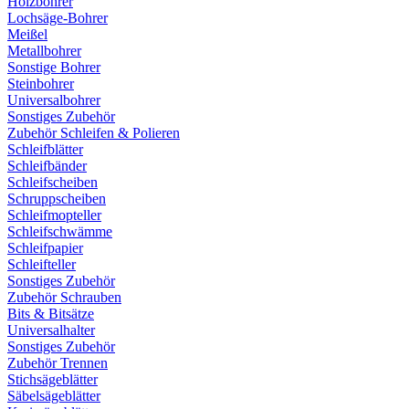
Holzbohrer
Lochsäge-Bohrer
Meißel
Metallbohrer
Sonstige Bohrer
Steinbohrer
Universalbohrer
Sonstiges Zubehör
Zubehör Schleifen & Polieren
Schleifblätter
Schleifbänder
Schleifscheiben
Schruppscheiben
Schleifmopteller
Schleifschwämme
Schleifpapier
Schleifteller
Sonstiges Zubehör
Zubehör Schrauben
Bits & Bitsätze
Universalhalter
Sonstiges Zubehör
Zubehör Trennen
Stichsägeblätter
Säbelsägeblätter