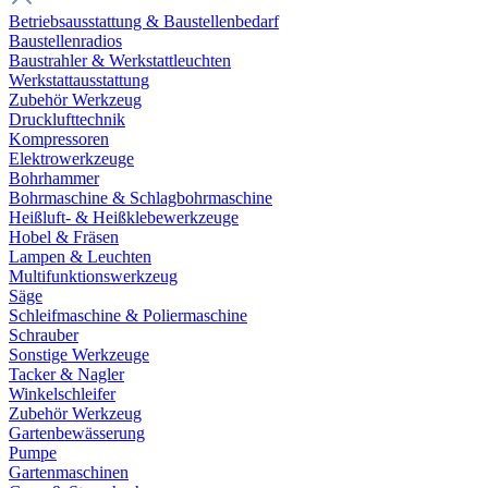
Betriebsausstattung & Baustellenbedarf
Baustellenradios
Baustrahler & Werkstattleuchten
Werkstattausstattung
Zubehör Werkzeug
Drucklufttechnik
Kompressoren
Elektrowerkzeuge
Bohrhammer
Bohrmaschine & Schlagbohrmaschine
Heißluft- & Heißklebewerkzeuge
Hobel & Fräsen
Lampen & Leuchten
Multifunktionswerkzeug
Säge
Schleifmaschine & Poliermaschine
Schrauber
Sonstige Werkzeuge
Tacker & Nagler
Winkelschleifer
Zubehör Werkzeug
Gartenbewässerung
Pumpe
Gartenmaschinen