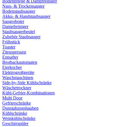
Bodenpflege & Dampfreiniger
Nass- & Trockensauger
Bodenstaubsauger
Akku- & Handstaubsauger
Saugroboter
Dampfreiniger
Staubsaugerbeutel
Zubehör Staubsauger
Frühstück
Toaster
Zitruspressen
Entsafter
Brotbackautomaten
Eierkocher
Elektrogroßgeräte
Waschmaschinen
Side-by-Side Kühlschränke
Wäschetrockner
Kühl-Gefrier-Kombinationen
Multi Door
Gefrierschränke
Dunstabzugshauben
Kühlschränke
Weinkühlschränke
Geschirrspüler