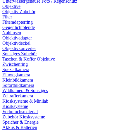
Unterwassergehäuse Foto / Regenschutz
Objektive
Objektiv Zubehör
Filter
Filteradapterring
Gegenlichtblende
Nahlinsen
Objektivadapter
Objektivdeckel
Objektivkonverter
Sonstiges Zubehör
Taschen & Koffer Objektive
Zwischenring
Spezialkamera
Einwegkamera
Kleinbildkamera
Sofortbildkamera
Wildkamera & Sonstiges
Zeitrafferkamera
Kiosksysteme & Minilab
Kiosksysteme
Verbrauchsmaterial
Zubehör Kiosksysteme
Speicher & Energie
Akkus & Batterien