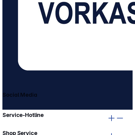
Social Media
gehe zu facebook
gehe zu instagram
Service-Hotline
Shop Service