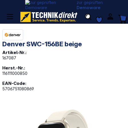
zur geprüften
Demoware
Denver SWC-156BE beige
Artikel-Nr.:
167087
Herst.-Nr.:
116111000850
EAN-Code:
5706751080869
Bildergalerie überspringen