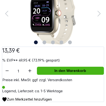
13,39 €
%
EVP**
49,95 €
(73.19% gespart)
Artikel Anzahl: Gib den gewünschten Wert e
In den Warenkorb
Preise inkl. MwSt. ggf. zzgl. Versandkosten
Lagernd, Lieferzeit: ca. 1-5 Werktage
Zum Merkzettel hinzufügen