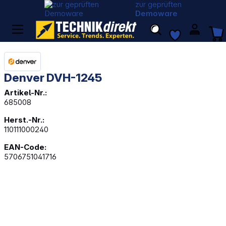
zur geprüften
Demoware
Denver DVH-1245
Artikel-Nr.:
685008
Herst.-Nr.:
110111000240
EAN-Code:
5706751041716
Bildergalerie überspringen