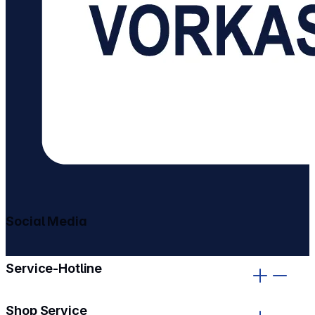
Social Media
gehe zu facebook
gehe zu instagram
Service-Hotline
Shop Service