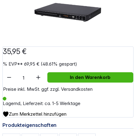
35,95 €
%
EVP**
69,95 €
(48.61% gespart)
Artikel Anzahl: Gib den gewünschten Wert e
In den Warenkorb
Preise inkl. MwSt. ggf. zzgl. Versandkosten
Lagernd, Lieferzeit: ca. 1-5 Werktage
Zum Merkzettel hinzufügen
Produkteigenschaften