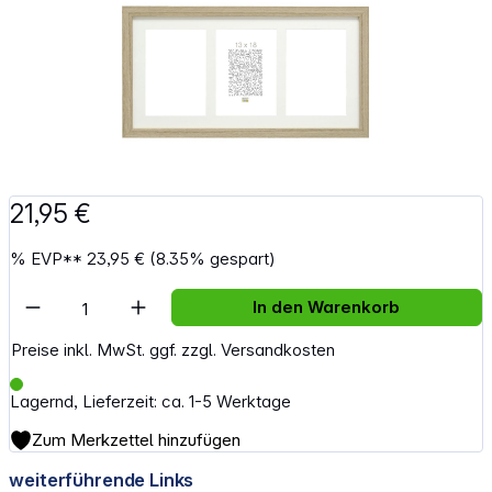
21,95 €
%
EVP**
23,95 €
(8.35% gespart)
Artikel Anzahl: Gib den gewünschten Wert e
In den Warenkorb
Preise inkl. MwSt. ggf. zzgl. Versandkosten
Lagernd, Lieferzeit: ca. 1-5 Werktage
Zum Merkzettel hinzufügen
weiterführende Links