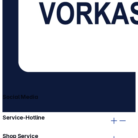
Social Media
gehe zu facebook
gehe zu instagram
Service-Hotline
Shop Service