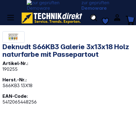
zur geprüften
Demoware
Deknudt S66KB3 Galerie 3x13x18 Holz
naturfarbe mit Passepartout
Artikel-Nr.:
190255
Herst.-Nr.:
S66KB3 13X18
EAN-Code:
5412065448256
Bildergalerie überspringen