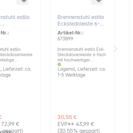
nstuhl estilo
Brennenstuhl estilo
x
Eckstedoleiste 6-
osenleiste
fach weiß
-Nr.:
Artikel-Nr.:
673899
tuhl estilo
brennenstuhl estilo Eck-
Steckdosenleiste
Steckdosenleiste 6-fach
iteilige
mit hochwertiger
tuhl estilo
Edelstahloberfläche für
 Lieferzeit: ca.
Lagernd, Lieferzeit: ca.
enleiste mit
Küche und Büro. Die
ktage
1-5 Werktage
igem Schalter
kompakte brennenstuhl
hbruchfestem
estilo Eck-
ff und
Steckdosenleiste aus
tiger
hochbruchfestem
hloberfläche
Kunststoff und
rdnung in Ihr
hochwertiger
. Die
Edelstahloberfläche
ckdosenleiste
bringt Ihnen Ordnung in
€
30,55 €
h an
Ihr Zuhause. Die
*
72,99 €
EVP**
43,99 €
rken von 16-
universell einsetzbare
passen und
Steckdosenleiste lässt
% gespart)
(30.55% gespart)
osten