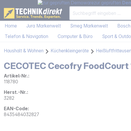
zur geprüften
De
Home
Jura Markenwelt
Smeg Markenwelt
Bosch
Telefon & Navigation
Computer & Büro
Sport & Outdo
Haushalt & Wohnen
Küchenkleingeräte
Heißluftfritteuse
CECOTEC Cecofry FoodCourt 
Artikel-Nr.:
118780
Herst.-Nr.:
3282
EAN-Code:
8435484032827