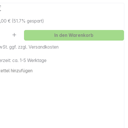
€
,00 €
(51.7% gespart)
Anzahl: Gib den gewünschten Wert ein ode
In den Warenkorb
MwSt. ggf. zzgl. Versandkosten
erzeit: ca. 1-5 Werktage
ttel hinzufügen