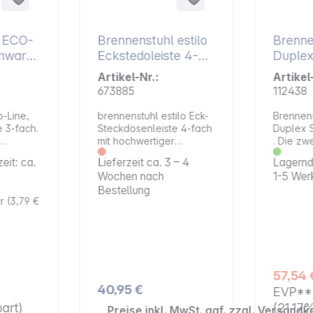
l ECO-
Brennenstuhl estilo
Brenne
Eckstedoleiste 4-
Duple
er
fach weiß
Steckd
Artikel-Nr.:
Artikel
673885
112438
-Line,
brennenstuhl estilo Eck-
Brennens
 3-fach.
Steckdosenleiste 4-fach
Duplex 
mit hochwertiger
. Die zwe
Edelstahloberfläche für
brennens
eit: ca.
Lieferzeit ca. 3 – 4
Lagernd,
e von
Küche und Büro.
Steckdos
Wochen nach
1-5 Wer
der
Eigenschaften: Stabile
zweipol
Bestellung
nd 1,5 m
Küchensteckdose aus
aus hoc
er
(3,79 €
urch ihre
hochbruchfestem
Kunststo
erheit in
Kunststoff und
hochwer
Sie ist
hochwertiger
Edelsta
icher,
Edelstahloberfläche
bringt O
ugt
bringt wieder Ordnung in
Zuhause
Ihre Küche oder Büro Die
Tischste
57,54 
chaften:
Küchensteckdosenleiste
lässt sic
40,95 €
EVP*
ter
überzeugt durch ihr
Tischstä
polig
tolles und innovatives
45mm an
art)
(21.17
Preise inkl. MwSt. ggf. zzgl. Versandk