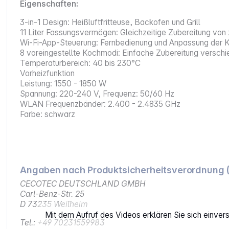
Eigenschaften:
3-in-1 Design: Heißluftfritteuse, Backofen und Grill
11 Liter Fassungsvermögen: Gleichzeitige Zubereitung von 
Wi-Fi-App-Steuerung: Fernbedienung und Anpassung der K
8 voreingestellte Kochmodi: Einfache Zubereitung verschi
Temperaturbereich: 40 bis 230°C
Vorheizfunktion
Leistung: 1550 - 1850 W
Spannung: 220-240 V, Frequenz: 50/60 Hz
WLAN Frequenzbänder: 2.400 - 2.4835 GHz
Farbe: schwarz
Angaben nach Produktsicherheitsverordnung 
CECOTEC DEUTSCHLAND GMBH
Carl-Benz-Str. 25
D 73235 Weilheim
Mit dem Aufruf des Videos erklären Sie sich einve
Tel.: +49 70231559983