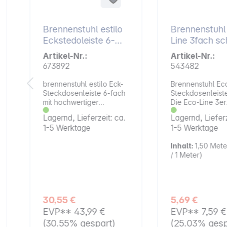
Brennenstuhl estilo
Brennenstuh
Eckstedoleiste 6-
Line 3fach schwarz
fach schwarz
1,5m +Schalt
Artikel-Nr.:
Artikel-Nr.:
673892
543482
brennenstuhl estilo Eck-
Brennenstuhl Eco
Steckdosenleiste 6-fach
Steckdosenleiste
mit hochwertiger
Die Eco-Line 3er
Edelstahloberfläche für
Mehrfach-
Lagernd, Lieferzeit: ca.
Lagernd, Lieferz
Küche und Büro. Die
Steckdosenleist
1-5 Werktage
1-5 Werktage
kompakte brennenstuhl
Brennenstuhl in 
estilo Eck-
Farbe schwarz u
Inhalt:
1,50 Met
Steckdosenleiste aus
Kabel besticht d
/ 1 Meter)
hochbruchfestem
Qualität und Sich
Kunststoff und
allen Bereichen. 
hochwertiger
nicht nur kinders
Edelstahloberfläche
sondern überze
bringt Ihnen Ordnung in
außerdem durch
30,55 €
5,69 €
Ihr Zuhause. Die
folgende Eigens
EVP**
43,99 €
EVP**
7,59 €
universell einsetzbare
Sicherheitsschal
Steckdosenleiste lässt
beleuchtet, zwei
(30.55% gespart)
(25.03% gesp