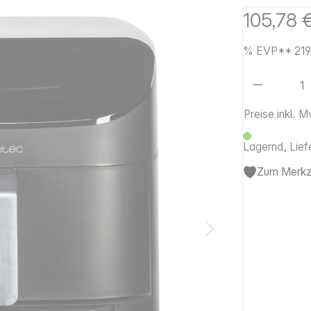
105,78 
%
EVP**
219
Artikel 
Preise inkl. 
Lagernd, Lief
Zum Merkze