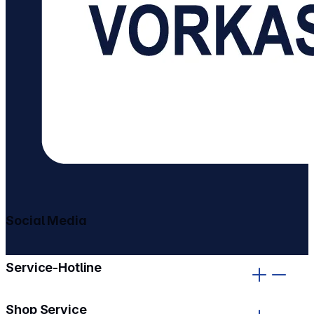
Social Media
gehe zu facebook
gehe zu instagram
Service-Hotline
Shop Service