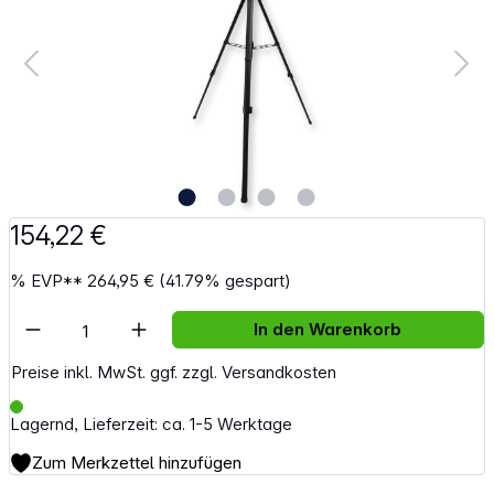
154,22 €
%
EVP**
264,95 €
(41.79% gespart)
Artikel Anzahl: Gib den gewünschten Wert e
In den Warenkorb
Preise inkl. MwSt. ggf. zzgl. Versandkosten
Lagernd, Lieferzeit: ca. 1-5 Werktage
Zum Merkzettel hinzufügen