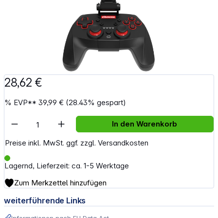
28,62 €
%
EVP**
39,99 €
(28.43% gespart)
Artikel Anzahl: Gib den gewünschten Wert e
In den Warenkorb
Preise inkl. MwSt. ggf. zzgl. Versandkosten
Lagernd, Lieferzeit: ca. 1-5 Werktage
Zum Merkzettel hinzufügen
weiterführende Links
Informationen nach EU Data Act