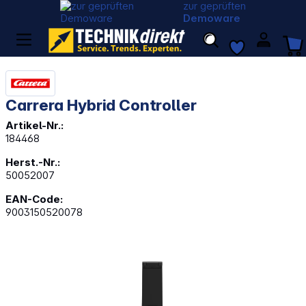
zur geprüften
Demoware
Carrera Hybrid Controller
Artikel-Nr.:
184468
Herst.-Nr.:
50052007
EAN-Code:
9003150520078
Bildergalerie überspringen