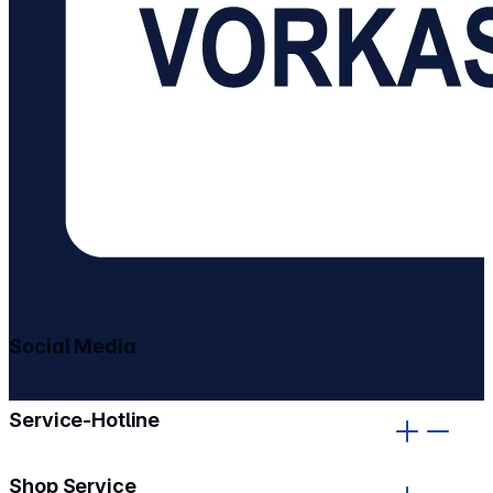
Social Media
gehe zu facebook
gehe zu instagram
Service-Hotline
Shop Service