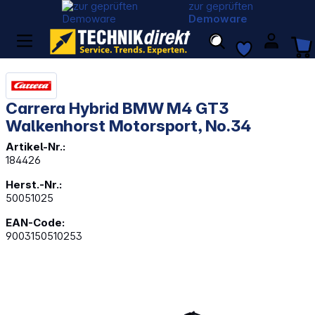
zur geprüften
Demoware
Carrera Hybrid BMW M4 GT3
Walkenhorst Motorsport, No.34
Artikel-Nr.:
184426
Herst.-Nr.:
50051025
EAN-Code:
9003150510253
Bildergalerie überspringen