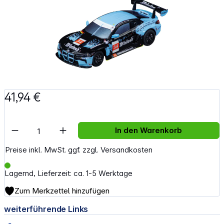
41,94 €
Artikel Anzahl: Gib den gewünschten Wert e
In den Warenkorb
Preise inkl. MwSt. ggf. zzgl. Versandkosten
Lagernd, Lieferzeit: ca. 1-5 Werktage
Zum Merkzettel hinzufügen
weiterführende Links