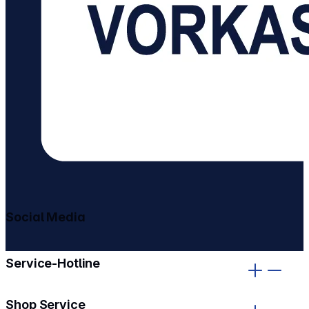
Social Media
gehe zu facebook
gehe zu instagram
Service-Hotline
Shop Service