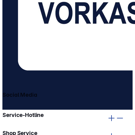
Social Media
gehe zu facebook
gehe zu instagram
Service-Hotline
Shop Service