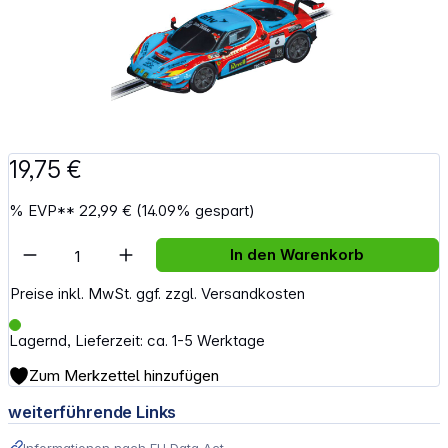
19,75 €
%
EVP**
22,99 €
(14.09% gespart)
Artikel Anzahl: Gib den gewünschten Wert e
In den Warenkorb
Preise inkl. MwSt. ggf. zzgl. Versandkosten
Lagernd, Lieferzeit: ca. 1-5 Werktage
Zum Merkzettel hinzufügen
weiterführende Links
Informationen nach EU Data Act