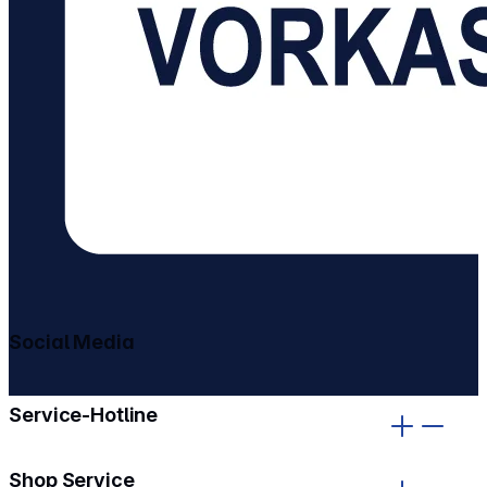
Social Media
gehe zu facebook
gehe zu instagram
Service-Hotline
Shop Service