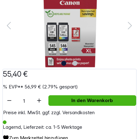
55,40 €
%
EVP**
56,99 €
(2.79% gespart)
Artikel Anzahl: Gib den gewünschten Wert e
In den Warenkorb
Preise inkl. MwSt. ggf. zzgl. Versandkosten
Lagernd, Lieferzeit: ca. 1-5 Werktage
Zum Merkzettel hinzufügen