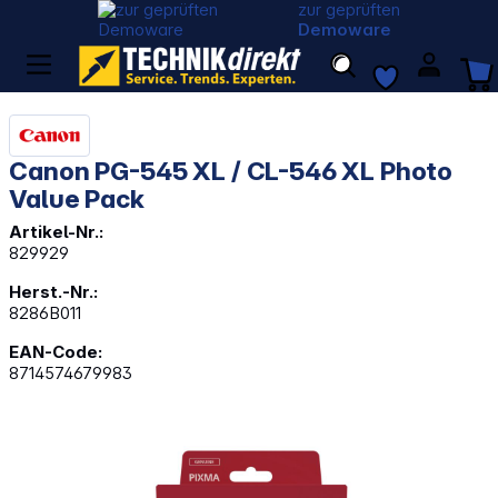
zur geprüften
Demoware
Canon PG-545 XL / CL-546 XL Photo
Value Pack
Artikel-Nr.:
829929
Herst.-Nr.:
8286B011
EAN-Code:
8714574679983
Bildergalerie überspringen