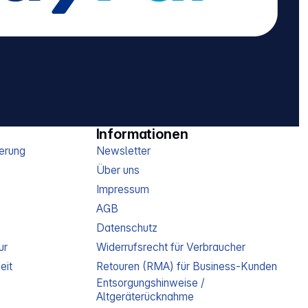
Informationen
erung
Newsletter
Über uns
Impressum
AGB
Datenschutz
ur
Widerrufsrecht für Verbraucher
eit
Retouren (RMA) für Business-Kunden
Entsorgungshinweise /
Altgeräterücknahme