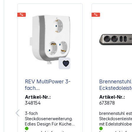
%
%
k
REV MultiPower 3-
Brennenstuhl 
fach
Eckstedoleist
Steckdosenerweiter
fach schwarz
Artikel-Nr.:
Artikel-Nr.:
ung
348154
673878
3-fach
brennenstuhl est
Steckdosenerweiterung.
Steckdosenleist
Edles Design Für Küche,
mit Edelstahlobe
Bad, etc. Stabile und
für Küche und Bü