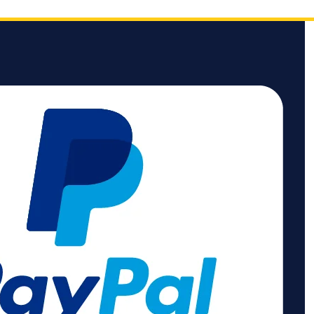
 Die
enleiste verfügt
chutzkontakt-
tze und 2 Euro-
tze, somit
Sie mehrere
leichzeitig
en.
aften:
nge: 2 m
zeichnung:
 3G1,5
sen mit erhöhtem
gsschutz 4
ntakt-
en in 45°
Euro-
en in 90°
ng