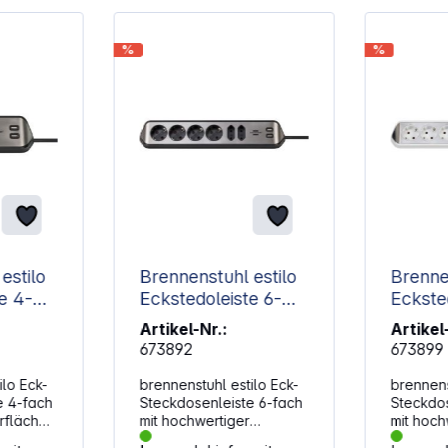
%
%
estilo
Brennenstuhl estilo
Brenne
e 4-
Eckstedoleiste 6-
Eckste
fach schwarz
fach w
Artikel-Nr.:
Artikel
673892
673899
ilo Eck-
brennenstuhl estilo Eck-
brennens
e 4-fach
Steckdosenleiste 6-fach
Steckdos
rfläche
mit hochwertiger
mit hoch
ro.
Edelstahloberfläche für
Edelstah