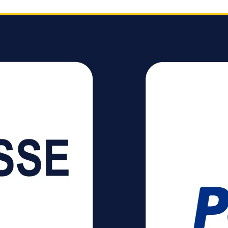
2x
werden. Die
werden.
Steckdosenleiste verfügt
Steckdos
5°
über 4 Schutzkontakt-
über 4 S
Steckplätze und 2 Euro-
Steckplä
0°
Steckplätze, somit
Steckplä
können Sie mehrere
können 
Geräte gleichzeitig
Geräte g
verwenden.
verwend
Eigenschaften:
Eigensch
Kabellänge: 2 m
Kabellä
Kabelbezeichnung:
Kabelbe
H05VV-F 3G1,5
H05VV-F
Steckdosen mit erhöhtem
Steckdo
Berührungsschutz 4
Berührun
Schutzkontakt-
Schutzko
Steckdosen in 45°
Steckdos
Anordnung 2 Euro-
Anordnung 2 
Steckdosen in 90°
Steckdos
Anordnung
Anordnu