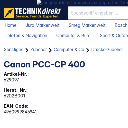
zur geprüften
De
Home
Jura Markenwelt
Smeg Markenwelt
Bosch
Telefon & Navigation
Computer & Büro
Sport & Outdo
Sonstiges
Zubehör
Computer & Co
Druckerzubehör
Canon PCC-CP 400
Artikel-Nr.:
629097
Herst.-Nr.:
6202B001
EAN-Code:
4960999846941