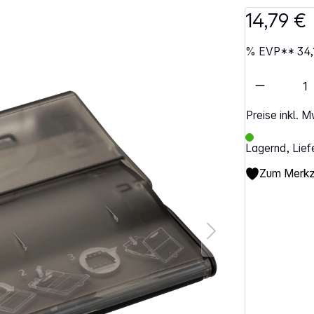
14,79 €
%
EVP**
34,
Artikel 
Preise inkl. 
Lagernd, Lief
Zum Merkze