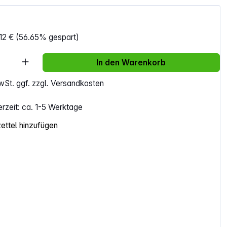
12 €
(56.65% gespart)
Anzahl: Gib den gewünschten Wert ein ode
In den Warenkorb
MwSt. ggf. zzgl. Versandkosten
erzeit: ca. 1-5 Werktage
ttel hinzufügen