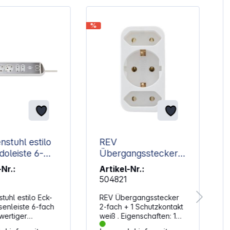
%
nstuhl estilo
REV
doleiste 6-
Übergangsstecker
eiß
2-fach + 1
-Nr.:
Artikel-Nr.:
Schutzkontakt weiß
504821
tuhl estilo Eck-
REV Übergangsstecker
enleiste 6-fach
2-fach + 1 Schutzkontakt
wertiger
weiß . Eigenschaften: 1
loberfläche für
Schutzkontakt- und 2