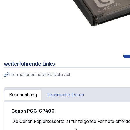
weiterführende Links
Informationen nach EU Data Act
Beschreibung
Technische Daten
Artikelinformationen "Canon PCC-CP 400"
Canon PCC-CP400
Die Canon Papierkassette ist für folgende Formate erforder