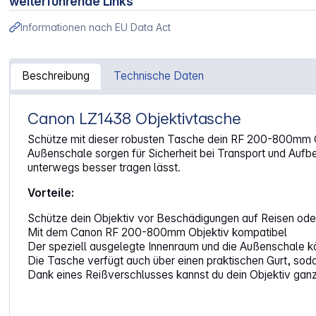
weiterführende Links
Informationen nach EU Data Act
Beschreibung
Technische Daten
Canon LZ1438 Objektivtasche
Artikelinformationen "Canon Objektivbeutel LZ 1438"
Schütze mit dieser robusten Tasche dein RF 200-800mm Obj
Außenschale sorgen für Sicherheit bei Transport und Aufbew
unterwegs besser tragen lässt.
Vorteile:
Schütze dein Objektiv vor Beschädigungen auf Reisen oder
Mit dem Canon RF 200-800mm Objektiv kompatibel
Der speziell ausgelegte Innenraum und die Außenschale k
Die Tasche verfügt auch über einen praktischen Gurt, sodas
Dank eines Reißverschlusses kannst du dein Objektiv ganz