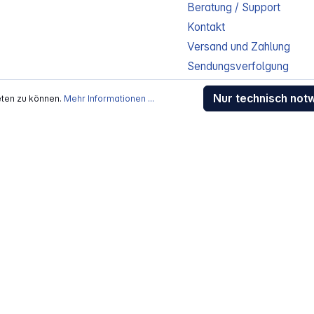
Beratung / Support
Kontakt
Versand und Zahlung
Sendungsverfolgung
Gewährleistung / Reparat
Nur technisch not
eten zu können.
Mehr Informationen ...
Erklärung zur Barrierefreih
Download-Center
Jobs
kosten
, wenn nicht anders beschrieben
rstellers / Lieferanten.
 Alle Rechte vorbehalten.