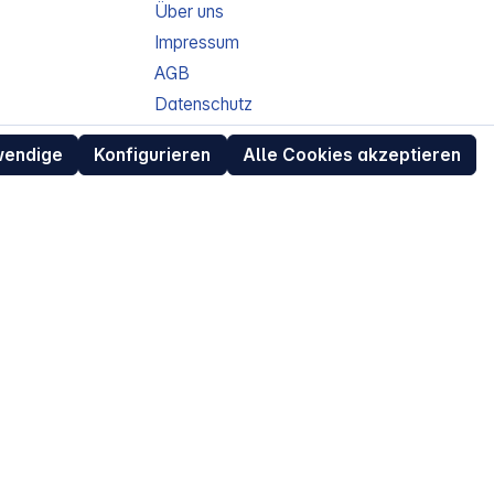
Über uns
Impressum
AGB
Datenschutz
ur
Widerrufsrecht für Verbraucher
wendige
Konfigurieren
Alle Cookies akzeptieren
eit
Retouren (RMA) für Business-Kunden
Entsorgungshinweise /
Altgeräterücknahme
Kundeninformation / Bestellablauf
Cookie-Einstellungen
EU Data Act