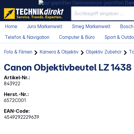
zur geprüften
De
Home
Jura Markenwelt
Smeg Markenwelt
Bosch
Telefon & Navigation
Computer & Büro
Sport & Outdo
Foto & Filmen
Kamera & Objektiv
Objektiv Zubehör
Ta
Canon Objektivbeutel LZ 1438
Artikel-Nr.:
843922
Herst.-Nr.:
6572C001
EAN-Code:
4549292229639