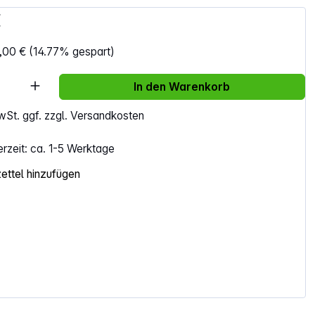
€
,00 €
(14.77% gespart)
Anzahl: Gib den gewünschten Wert ein ode
In den Warenkorb
MwSt. ggf. zzgl. Versandkosten
erzeit: ca. 1-5 Werktage
ttel hinzufügen