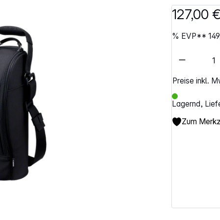
127,00 
%
EVP**
149
Artikel 
Preise inkl. 
Lagernd, Lief
Zum Merkze