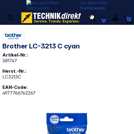
zur geprüften
Demoware
Brother LC-3213 C cyan
Artikel-Nr.:
381747
Herst.-Nr.:
LC3213C
EAN-Code:
4977766762267
Bildergalerie überspringen