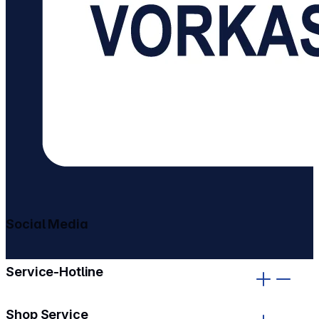
Social Media
gehe zu facebook
gehe zu instagram
Service-Hotline
Shop Service