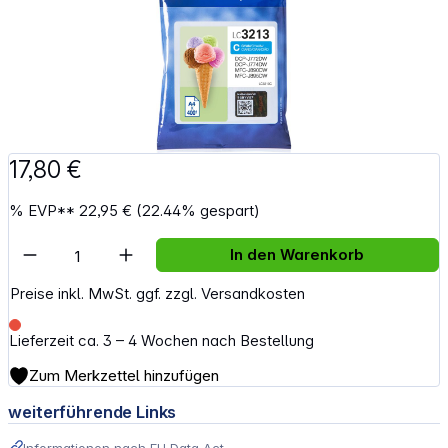
17,80 €
%
EVP**
22,95 €
(22.44% gespart)
Artikel Anzahl: Gib den gewünschten Wert e
In den Warenkorb
Preise inkl. MwSt. ggf. zzgl. Versandkosten
Lieferzeit ca. 3 – 4 Wochen nach Bestellung
Zum Merkzettel hinzufügen
weiterführende Links
Informationen nach EU Data Act