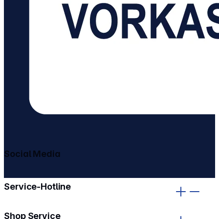
Social Media
gehe zu facebook
gehe zu instagram
Service-Hotline
Shop Service