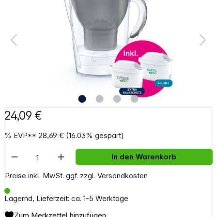
24,09 €
%
EVP**
28,69 €
(16.03% gespart)
Artikel Anzahl: Gib den gewünschten Wert e
In den Warenkorb
Preise inkl. MwSt. ggf. zzgl. Versandkosten
Lagernd, Lieferzeit: ca. 1-5 Werktage
Zum Merkzettel hinzufügen