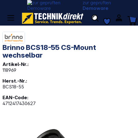
zur geprüften
Demoware
Brinno BCS18-55 CS-Mount
wechselbar
Artikel-Nr.:
118969
Herst.-Nr.:
BCS18-55
EAN-Code:
4712417430627
Bildergalerie überspringen