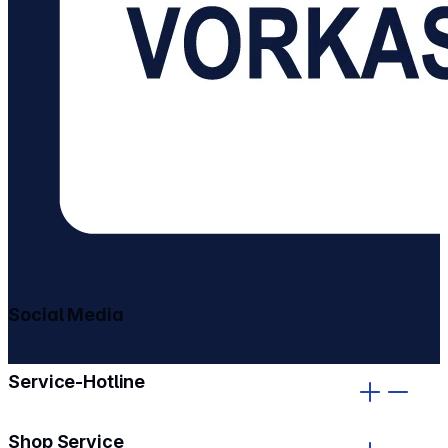
Social Media
gehe zu facebook
gehe zu instagram
Service-Hotline
Shop Service