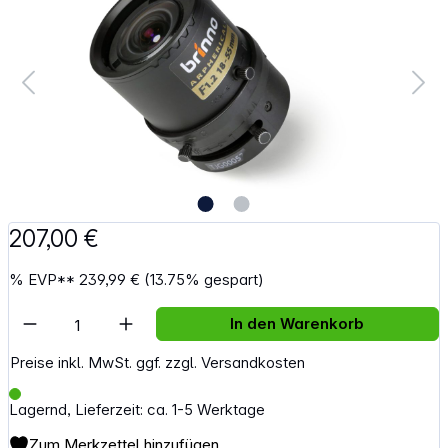
207,00 €
%
EVP**
239,99 €
(13.75% gespart)
Artikel Anzahl: Gib den gewünschten Wert e
In den Warenkorb
Preise inkl. MwSt. ggf. zzgl. Versandkosten
Lagernd, Lieferzeit: ca. 1-5 Werktage
Zum Merkzettel hinzufügen