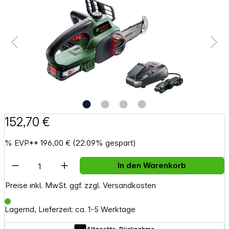
152,70 €
%
EVP**
196,00 €
(22.09% gespart)
Artikel Anzahl: Gib den gewünschten Wert e
In den Warenkorb
Preise inkl. MwSt. ggf. zzgl. Versandkosten
Lagernd, Lieferzeit: ca. 1-5 Werktage