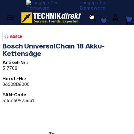
zur geprüften
Demoware
Bosch UniversalChain 18 Akku-
Kettensäge
Artikel-Nr.:
517708
Herst.-Nr.:
06008B8000
EAN-Code:
3165140925631
Bildergalerie überspringen