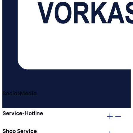
Social Media
gehe zu facebook
gehe zu instagram
Service-Hotline
Shop Service