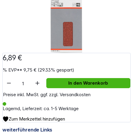
6,89 €
%
EVP**
9,75 €
(29.33% gespart)
Artikel Anzahl: Gib den gewünschten Wert e
In den Warenkorb
Preise inkl. MwSt. ggf. zzgl. Versandkosten
Lagernd, Lieferzeit: ca. 1-5 Werktage
Zum Merkzettel hinzufügen
weiterführende Links