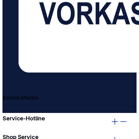
Social Media
gehe zu facebook
gehe zu instagram
Service-Hotline
Shop Service