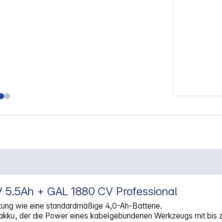
 5.5Ah + GAL 1880 CV Professional
h + 5,5 Ah + GAL 1880 CV"
tung wie eine standardmäßige 4,0-Ah-Batterie.
kku, der die Power eines kabelgebundenen Werkzeugs mit bis zu