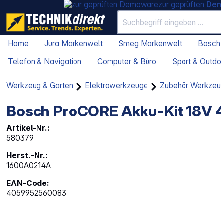
zur geprüften
De
Home
Jura Markenwelt
Smeg Markenwelt
Bosch
Telefon & Navigation
Computer & Büro
Sport & Outdo
Werkzeug & Garten
Elektrowerkzeuge
Zubehör Werkzeu
Bosch ProCORE Akku-Kit 18V 4
Artikel-Nr.:
580379
Herst.-Nr.:
1600A0214A
EAN-Code:
4059952560083