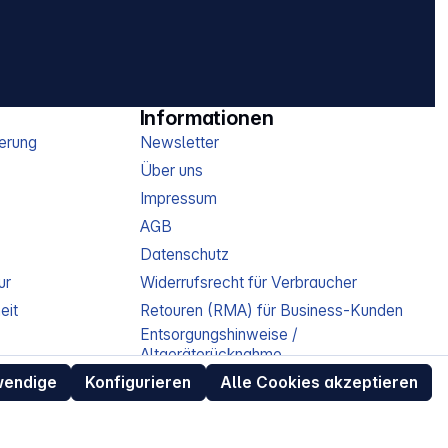
Informationen
erung
Newsletter
Über uns
Impressum
AGB
Datenschutz
ur
Widerrufsrecht für Verbraucher
eit
Retouren (RMA) für Business-Kunden
Entsorgungshinweise /
Altgeräterücknahme
Kundeninformation / Bestellablauf
wendige
Konfigurieren
Alle Cookies akzeptieren
Cookie-Einstellungen
EU Data Act