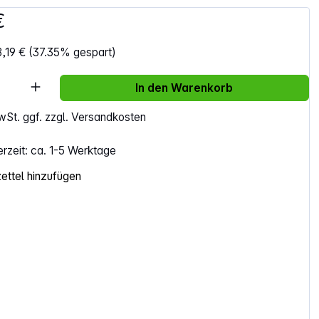
€
,19 €
(37.35% gespart)
Anzahl: Gib den gewünschten Wert ein ode
In den Warenkorb
MwSt. ggf. zzgl. Versandkosten
erzeit: ca. 1-5 Werktage
ttel hinzufügen