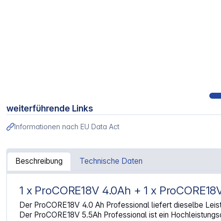
weiterführende Links
Informationen nach EU Data Act
Beschreibung
Technische Daten
1 x ProCORE18V 4.0Ah + 1 x ProCORE18V
Artikelinformationen "Bosch ProCORE Akku-Kit 18V 4,0 A
Der ProCORE18V 4.0 Ah Professional liefert dieselbe Leis
Der ProCORE18V 5.5Ah Professional ist ein Hochleistungsa