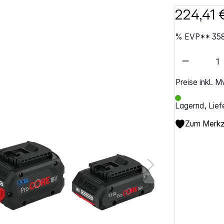
224,41 
%
EVP**
358
Artikel 
Preise inkl. 
Lagernd, Lief
Zum Merkze