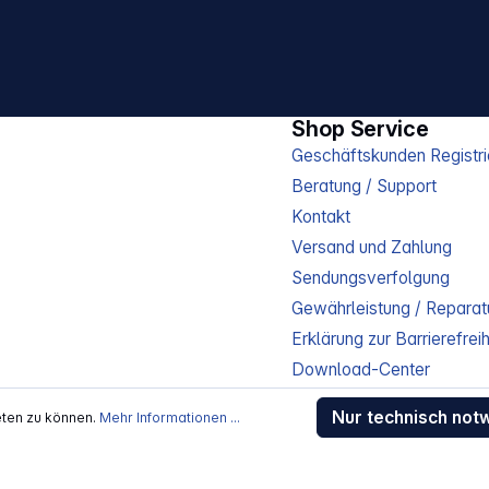
Shop Service
Geschäftskunden Registri
Beratung / Support
Kontakt
Versand und Zahlung
Sendungsverfolgung
Gewährleistung / Reparat
Erklärung zur Barrierefreih
Download-Center
Jobs
Nur technisch not
eten zu können.
Mehr Informationen ...