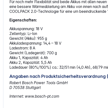
Für noch mehr Flexibilität sind beide Akkus mit allen ne
eine bessere Wärmeableitung am Akku von innen nach au
COOLPACK 2.0-Technologie für eine um beeindruckende 13
Eigenschaften:
Akkuspannung: 18 V
Zellentyp: Li-Ion
Gewicht (Akku): 955 g
Akkuladespannung: 14,4 – 18 V
Ladestrom: 8 A
Gewicht (Ladegerät): 700 g
Akku 1, Kapazität: 4 Ah
Akku 2, Kapazität: 5,5 Ah
Ladedauer (80%/100%) ca.: 32/51 min (4,0 Ah), 68/79 mi
Angaben nach Produktsicherheitsverordnung 
Robert Bosch Power Tools GmbH
D 70538 Stuttgart
Internet: www.bosch-pt.com