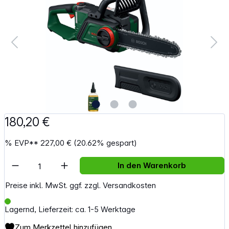
180,20 €
%
EVP**
227,00 €
(20.62% gespart)
Artikel Anzahl: Gib den gewünschten Wert e
In den Warenkorb
Preise inkl. MwSt. ggf. zzgl. Versandkosten
Lagernd, Lieferzeit: ca. 1-5 Werktage
Zum Merkzettel hinzufügen