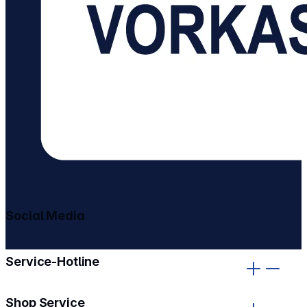
Social Media
gehe zu facebook
gehe zu instagram
Service-Hotline
Shop Service