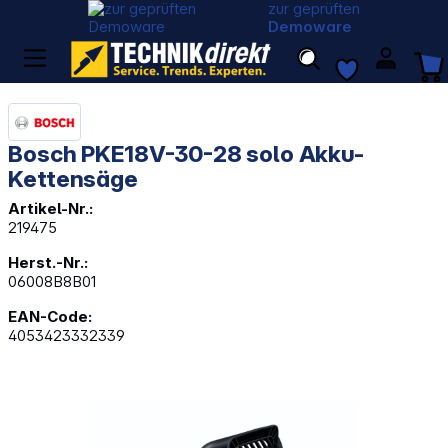
zur geprüften
Demoware
Bosch PKE18V-30-28 solo Akku-
Kettensäge
Artikel-Nr.:
219475
Herst.-Nr.:
06008B8B01
EAN-Code:
4053423332339
Bildergalerie überspringen