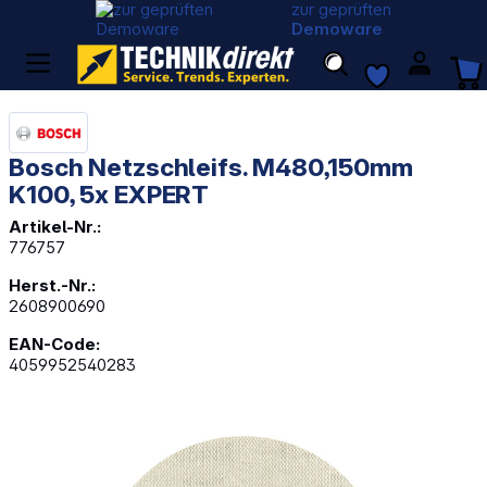
zur geprüften
Demoware
Bosch Netzschleifs. M480,150mm
K100, 5x EXPERT
Artikel-Nr.:
776757
Herst.-Nr.:
2608900690
EAN-Code:
4059952540283
Bildergalerie überspringen