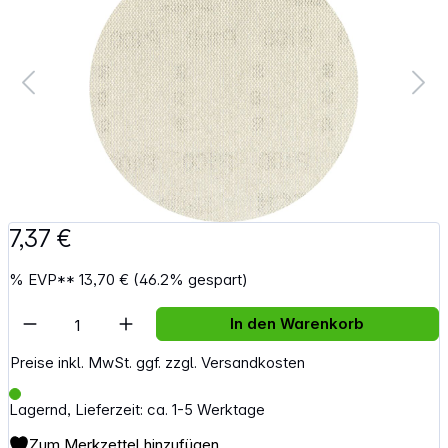
7,37 €
%
EVP**
13,70 €
(46.2% gespart)
Artikel Anzahl: Gib den gewünschten Wert e
In den Warenkorb
Preise inkl. MwSt. ggf. zzgl. Versandkosten
Lagernd, Lieferzeit: ca. 1-5 Werktage
Zum Merkzettel hinzufügen