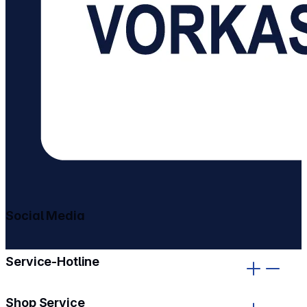
Social Media
gehe zu facebook
gehe zu instagram
Service-Hotline
Shop Service