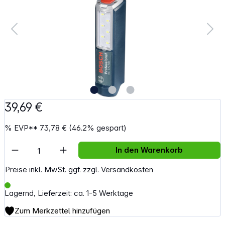
39,69 €
%
EVP**
73,78 €
(46.2% gespart)
Artikel Anzahl: Gib den gewünschten Wert e
In den Warenkorb
Preise inkl. MwSt. ggf. zzgl. Versandkosten
Lagernd, Lieferzeit: ca. 1-5 Werktage
Zum Merkzettel hinzufügen