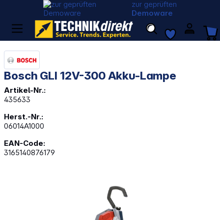
zur geprüften
Demoware
Bosch GLI 12V-300 Akku-Lampe
Artikel-Nr.:
435633
Herst.-Nr.:
06014A1000
EAN-Code:
3165140876179
Bildergalerie überspringen