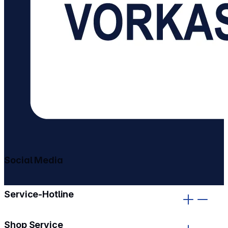
Social Media
gehe zu facebook
gehe zu instagram
Service-Hotline
Shop Service