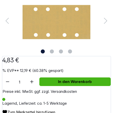
4,83 €
%
EVP**
12,19 €
(60.38% gespart)
Artikel Anzahl: Gib den gewünschten Wert e
In den Warenkorb
Preise inkl. MwSt. ggf. zzgl. Versandkosten
Lagernd, Lieferzeit: ca. 1-5 Werktage
Zum Merkzettel hinzufügen