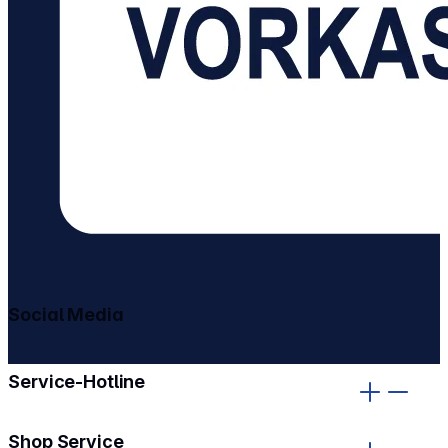
Social Media
gehe zu facebook
gehe zu instagram
Service-Hotline
Shop Service