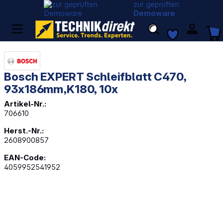
zur geprüften
Demoware
Bosch EXPERT Schleifblatt C470,
93x186mm,K180, 10x
Artikel-Nr.:
706610
Herst.-Nr.:
2608900857
EAN-Code:
4059952541952
Bildergalerie überspringen