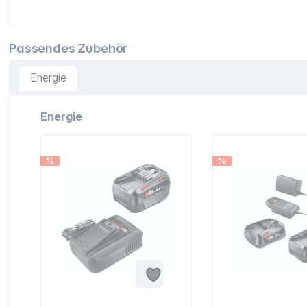
Passendes Zubehör
Energie
Artikelgalerie überspringen
Energie
%
%