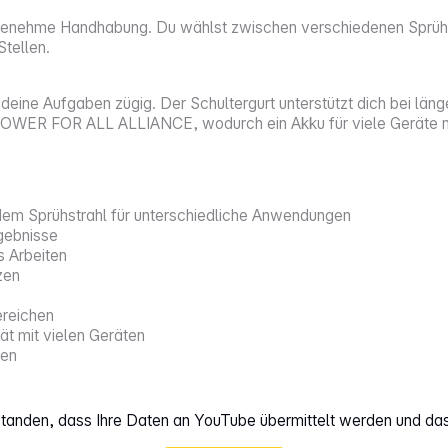
 angenehme Handhabung. Du wählst zwischen verschiedenen Sprü
Stellen.
du deine Aufgaben zügig. Der Schultergurt unterstützt dich bei l
 POWER FOR ALL ALLIANCE, wodurch ein Akku für viele Geräte nu
m Sprühstrahl für unterschiedliche Anwendungen
gebnisse
 Arbeiten
zen
ereichen
t mit vielen Geräten
ten
rstanden, dass Ihre Daten an YouTube übermittelt werden und da