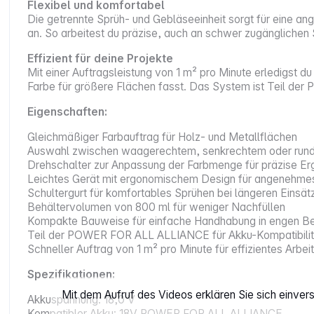
Flexibel und komfortabel
Die getrennte Sprüh- und Gebläseeinheit sorgt für eine
an. So arbeitest du präzise, auch an schwer zugänglichen 
Effizient für deine Projekte
Mit einer Auftragsleistung von 1 m² pro Minute erledigst 
Farbe für größere Flächen fasst. Das System ist Teil der
Eigenschaften:
Gleichmäßiger Farbauftrag für Holz- und Metallflächen
Auswahl zwischen waagerechtem, senkrechtem oder runde
Drehschalter zur Anpassung der Farbmenge für präzise Er
Leichtes Gerät mit ergonomischem Design für angenehmes
Schultergurt für komfortables Sprühen bei längeren Einsät
Behältervolumen von 800 ml für weniger Nachfüllen
Kompakte Bauweise für einfache Handhabung in engen B
Teil der POWER FOR ALL ALLIANCE für Akku-Kompatibilitä
Schneller Auftrag von 1 m² pro Minute für effizientes Arbei
Spezifikationen:
Mit dem Aufruf des Videos erklären Sie sich einve
Akkuspannung: 18,0 V
Kompatibler Akku: 18V POWER FOR ALL ALLIANCE