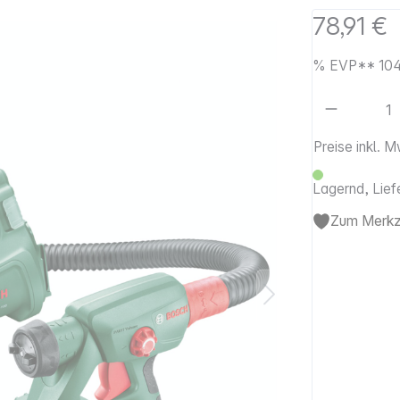
78,91 €
%
EVP**
104
Artikel 
Preise inkl. 
Lagernd, Lief
Zum Merkze