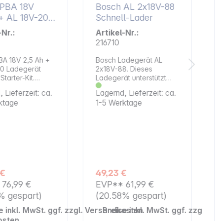
 PBA 18V
Bosch AL 2x18V-88
+ AL 18V-20
Schnell-Lader
ce
-Nr.:
Artikel-Nr.:
216710
BA 18V 2,5 Ah +
Bosch Ladegerät AL
20 Ladegerät
2x18V-88. Dieses
Starter-Kit.
Ladegerät unterstützt
nd loslegen
dich dabei, zwei Akkus
 Lieferzeit: ca.
Lagernd, Lieferzeit: ca.
lität im 18V
gleichzeitig mit Energie
ktage
1-5 Werktage
OR ALL-System.
zu versorgen und spart
n: Set mit
so wertvolle Zeit. Es ist
ät AL 18V-20 und
für alle 18V POWER FOR
ligenter
ALL-Akkus geeignet und
gang und LED-
sorgt für eine flexible
für den
Nutzung in deinem
tus
Arbeitsbereich. Die
agende
integrierte
 €
49,23 €
t POWER
Wandhalterung
*
76,99 €
EVP**
61,99 €
 Ein Akku und ein
erleichtert die
t für das
Positionierung und
% gespart)
(20.58% gespart)
te Home &amp;
schafft Ordnung.
e inkl. MwSt. ggf. zzgl. Versandkosten
Preise inkl. MwSt. ggf. zzgl. 
Gerätesystem
Eigenschaften: Lädt zwei
nik: Li-Ionen
Akkus parallel, um
osten