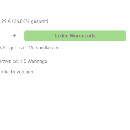
,99 €
(24.84% gespart)
Anzahl: Gib den gewünschten Wert ein ode
In den Warenkorb
MwSt. ggf. zzgl. Versandkosten
erzeit: ca. 1-5 Werktage
ttel hinzufügen