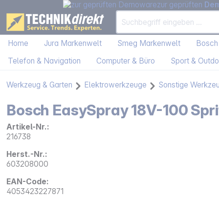
zur geprüften
De
Home
Jura Markenwelt
Smeg Markenwelt
Bosch
Telefon & Navigation
Computer & Büro
Sport & Outdo
Werkzeug & Garten
Elektrowerkzeuge
Sonstige Werkze
Bosch EasySpray 18V-100 Spri
Artikel-Nr.:
216738
Herst.-Nr.:
603208000
EAN-Code:
4053423227871