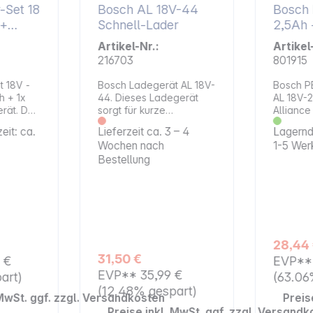
-Set 18
Bosch AL 18V-44
Bosch
Schnell-Lader
2,5Ah 
Allian
Artikel-Nr.:
Artikel
216703
801915
t 18V -
Bosch Ladegerät AL 18V-
Bosch P
h + 1x
44. Dieses Ladegerät
AL 18V-
erät. Das
sorgt für kurze
Alliance 
t 18V
Ladezeiten und ist für
Laden u
eit: ca.
Lieferzeit ca. 3 – 4
Lagernd,
ale
alle Akkus des Home
- Flexibi
Wochen nach
1-5 Wer
POWER
&amp; Garden Systems
POWER F
Bestellung
e System.
geeignet. Es unterstützt
Eigenschafte
kten 2,0
eine zuverlässige
Ladeger
te
Energieversorgung für
2,5 Ah-Akku Intel
nem
deine Werkzeuge und
Ladevor
 4,0 Ah
lässt sich flexibel
Anzeige 
intensive
einsetzen. Die stabile
Ladesta
st du
Bauweise und praktische
Hervorr
28,44
ttet.
Befestigungsmöglichkeit
Akkulaufzei
31,50 €
9 €
EVP*
AL
en machen es zu einem
FOR ALL:
 schnelle
nützlichen Helfer in
EVP**
35,99 €
Ladegerä
art)
(63.06
eine
deiner Werkstatt.
komplet
(12.48% gespart)
 MwSt. ggf. zzgl. Versandkosten
Preis
ge des
Eigenschaften:
Garden-
Ideal für
Kompatibel mit allen 18-
Akkutech
Preise inkl. MwSt. ggf. zzgl. Versandk