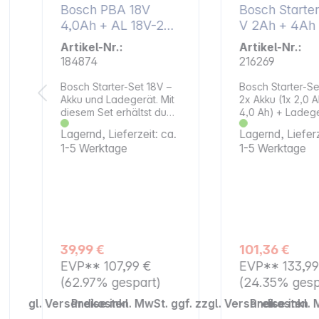
Bosch PBA 18V
Bosch Starter
4,0Ah + AL 18V-20
V 2Ah + 4Ah +
Starter Set
AL18V-20 EU
Artikel-Nr.:
Artikel-Nr.:
184874
216269
Bosch Starter-Set 18V –
Bosch Starter-Se
Akku und Ladegerät. Mit
2x Akku (1x 2,0 A
diesem Set erhältst du
4,0 Ah) + Ladeg
die Grundlage für
Bosch Starter‑Se
Lagernd, Lieferzeit: ca.
Lagernd, Lieferz
zahlreiche Arbeiten im
bietet dir maxim
1-5 Werktage
1-5 Werktage
Haus und Garten. Der
Flexibilität im 
leistungsfähige Akku
FOR ALL Allianc
sorgt für lange
Mit einem kompa
t
Betriebszeiten, während
Ah Akku für leich
das Schnellladegerät
Arbeiten und ei
kurze Ladeintervalle
leistungsstarken
ermöglicht. So bist du
Akku für energie
e
jederzeit bereit für deine
Anwendungen bi
39,99 €
101,36 €
Projekte. Schnelles
bestens ausgesta
EVP**
107,99 €
EVP**
133,9
Laden für mehr
Das Ladegerät 
EffizienzDas Ladegerät
18V‑20 sorgt für
(62.97% gespart)
(24.35% gesp
bringt den Akku in kurzer
Ladezeiten und 
ggf. zzgl. Versandkosten
Preise inkl. MwSt. ggf. zzgl. Versandkosten
Preise inkl.
Zeit wieder auf volle
klare LED‑Anzei
Kapazität. Die integrierte
Ladefortschritts. 