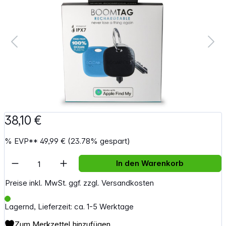
38,10 €
%
EVP**
49,99 €
(23.78% gespart)
Artikel Anzahl: Gib den gewünschten Wert e
In den Warenkorb
Preise inkl. MwSt. ggf. zzgl. Versandkosten
Lagernd, Lieferzeit: ca. 1-5 Werktage
Zum Merkzettel hinzufügen