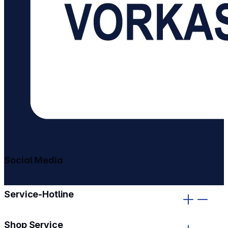
Social Media
gehe zu facebook
gehe zu instagram
Service-Hotline
Shop Service