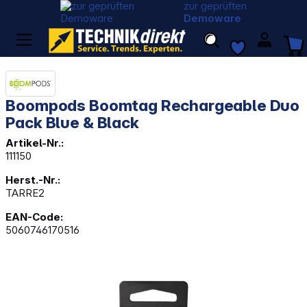
zur geprüften
Demoware
Boompods Boomtag Rechargeable Duo
Pack Blue & Black
Artikel-Nr.:
111150
Herst.-Nr.:
TARRE2
EAN-Code:
5060746170516
Bildergalerie überspringen