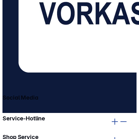
Social Media
gehe zu facebook
gehe zu instagram
Service-Hotline
Shop Service