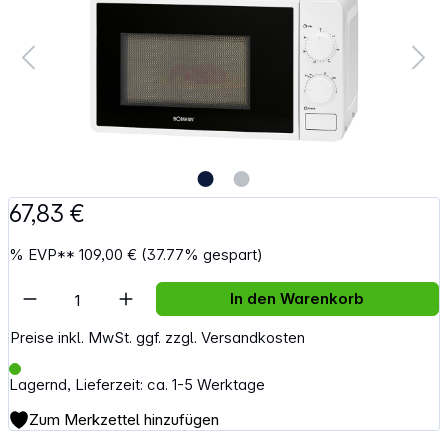
67,83 €
%
EVP**
109,00 €
(37.77% gespart)
Artikel Anzahl: Gib den gewünschten Wert e
In den Warenkorb
Preise inkl. MwSt. ggf. zzgl. Versandkosten
Lagernd, Lieferzeit: ca. 1-5 Werktage
Zum Merkzettel hinzufügen