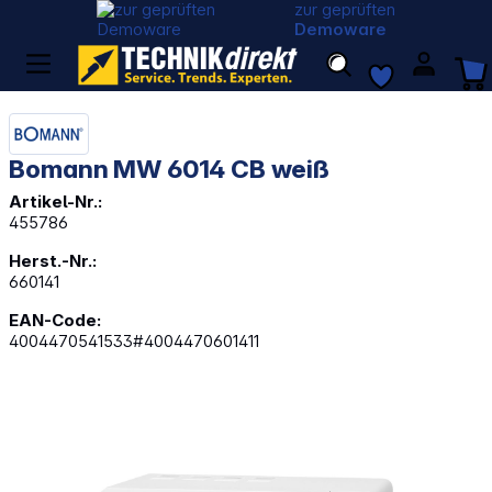
zur geprüften
Demoware
Bomann MW 6014 CB weiß
Artikel-Nr.:
455786
Herst.-Nr.:
660141
EAN-Code:
4004470541533#4004470601411
Bildergalerie überspringen