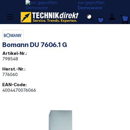
zur geprüften
Demoware
Bomann DU 7606.1 G
Artikel-Nr.:
798548
Herst.-Nr.:
776060
EAN-Code:
4004470076066
Bildergalerie überspringen