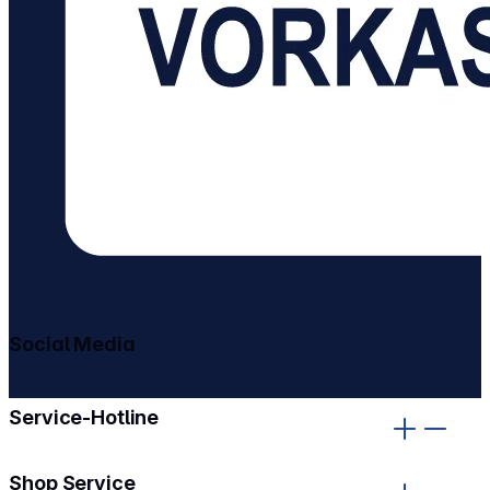
Social Media
gehe zu facebook
gehe zu instagram
Service-Hotline
Shop Service