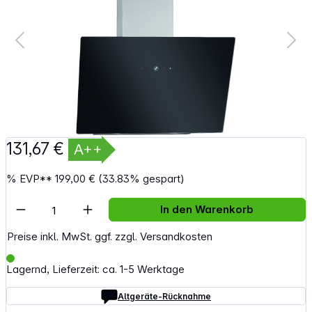
131,67 €
A++
%
EVP**
199,00 €
(33.83% gespart)
Artikel Anzahl: Gib den gewünschten Wert e
In den Warenkorb
Preise inkl. MwSt. ggf. zzgl. Versandkosten
Lagernd, Lieferzeit: ca. 1-5 Werktage
Altgeräte-Rücknahme