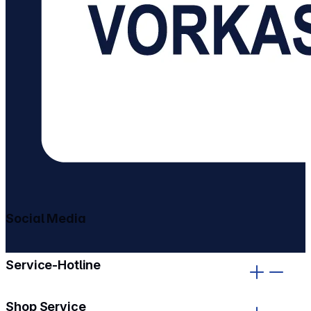
Social Media
gehe zu facebook
gehe zu instagram
Service-Hotline
Shop Service