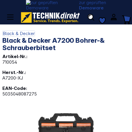
zur geprüften
Demoware
Black & Decker
Black & Decker A7200 Bohrer-&
Schrauberbitset
Artikel-Nr.:
710054
Herst.-Nr.:
A7200-XJ
EAN-Code:
5035048087275
Bildergalerie überspringen