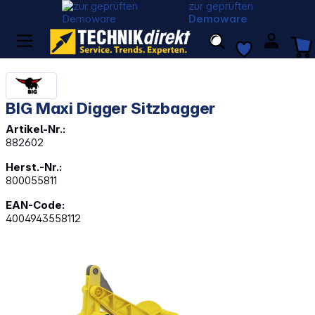
zur geprüften
Demoware
BIG Maxi Digger Sitzbagger
Artikel-Nr.:
882602
Herst.-Nr.:
800055811
EAN-Code:
4004943558112
Bildergalerie überspringen