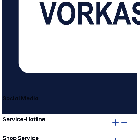
Social Media
gehe zu facebook
gehe zu instagram
Service-Hotline
Shop Service