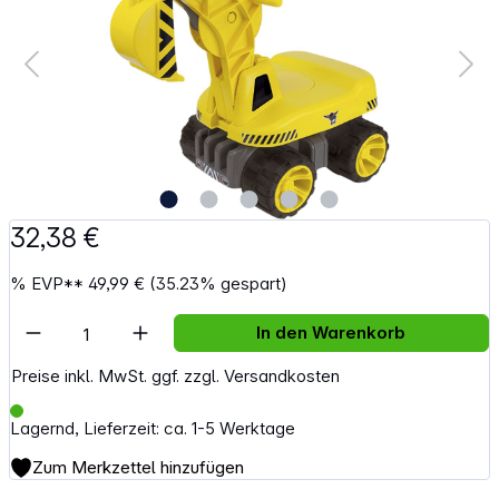
32,38 €
%
EVP**
49,99 €
(35.23% gespart)
Artikel Anzahl: Gib den gewünschten Wert e
In den Warenkorb
Preise inkl. MwSt. ggf. zzgl. Versandkosten
Lagernd, Lieferzeit: ca. 1-5 Werktage
Zum Merkzettel hinzufügen