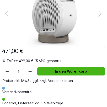
471,00 €
%
EVP**
499,00 €
(5.61% gespart)
Artikel Anzahl: Gib den gewünschten Wert e
In den Warenkorb
Preise inkl. MwSt. ggf. zzgl. Versandkosten
Versandkostenfrei
Lagernd, Lieferzeit: ca. 1-5 Werktage