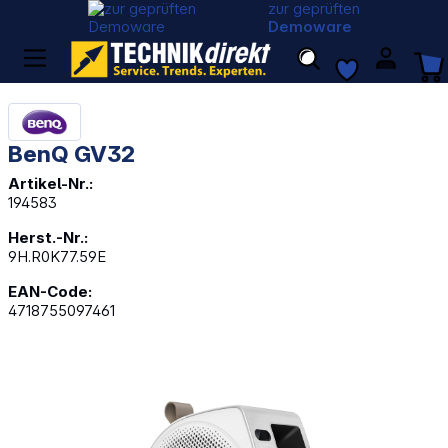
zur geprüften
Demoware
BenQ GV32
Artikel-Nr.:
194583
Herst.-Nr.:
9H.R0K77.59E
EAN-Code:
4718755097461
Bildergalerie überspringen