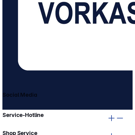
Social Media
gehe zu facebook
gehe zu instagram
Service-Hotline
Shop Service