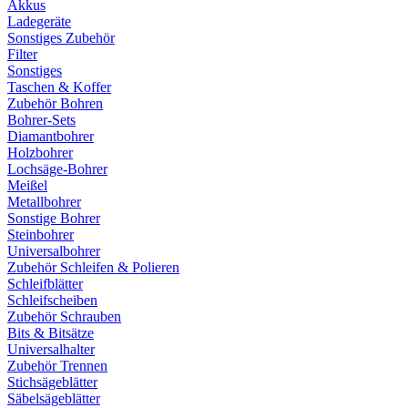
Akkus
Ladegeräte
Sonstiges Zubehör
Filter
Sonstiges
Taschen & Koffer
Zubehör Bohren
Bohrer-Sets
Diamantbohrer
Holzbohrer
Lochsäge-Bohrer
Meißel
Metallbohrer
Sonstige Bohrer
Steinbohrer
Universalbohrer
Zubehör Schleifen & Polieren
Schleifblätter
Schleifscheiben
Zubehör Schrauben
Bits & Bitsätze
Universalhalter
Zubehör Trennen
Stichsägeblätter
Säbelsägeblätter