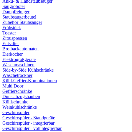
Akku- & Handstaubsauger
Saugroboter
Dampfreiniger
Staubsaugerbeutel
Zubehör Staubsauger
Frühstück
Toaster
Zitruspressen
Entsafter
Brotbackautomaten
Eierkocher
Elektrogroßgeräte
Waschmaschinen
Side-by-Side Kühlschränke
Wäschetrockner
Kühl-Gefrier-Kombinationen
Multi Door
Gefrierschränke
Dunstabzugshauben
Kühlschränke
Weinkühlschränke
Geschirrspüler
Geschirrspüler - Standgeräte
Geschirrspüler - integrierbar
Geschirrspüler - vollintegrierbar