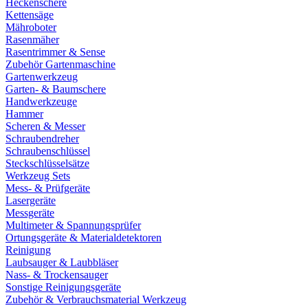
Heckenschere
Kettensäge
Mähroboter
Rasenmäher
Rasentrimmer & Sense
Zubehör Gartenmaschine
Gartenwerkzeug
Garten- & Baumschere
Handwerkzeuge
Hammer
Scheren & Messer
Schraubendreher
Schraubenschlüssel
Steckschlüsselsätze
Werkzeug Sets
Mess- & Prüfgeräte
Lasergeräte
Messgeräte
Multimeter & Spannungsprüfer
Ortungsgeräte & Materialdetektoren
Reinigung
Laubsauger & Laubbläser
Nass- & Trockensauger
Sonstige Reinigungsgeräte
Zubehör & Verbrauchsmaterial Werkzeug