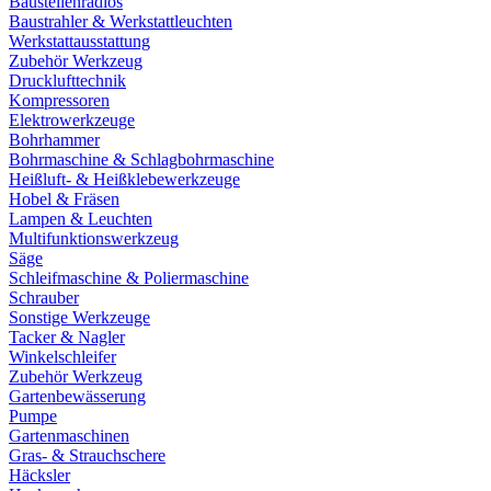
Baustellenradios
Baustrahler & Werkstattleuchten
Werkstattausstattung
Zubehör Werkzeug
Drucklufttechnik
Kompressoren
Elektrowerkzeuge
Bohrhammer
Bohrmaschine & Schlagbohrmaschine
Heißluft- & Heißklebewerkzeuge
Hobel & Fräsen
Lampen & Leuchten
Multifunktionswerkzeug
Säge
Schleifmaschine & Poliermaschine
Schrauber
Sonstige Werkzeuge
Tacker & Nagler
Winkelschleifer
Zubehör Werkzeug
Gartenbewässerung
Pumpe
Gartenmaschinen
Gras- & Strauchschere
Häcksler