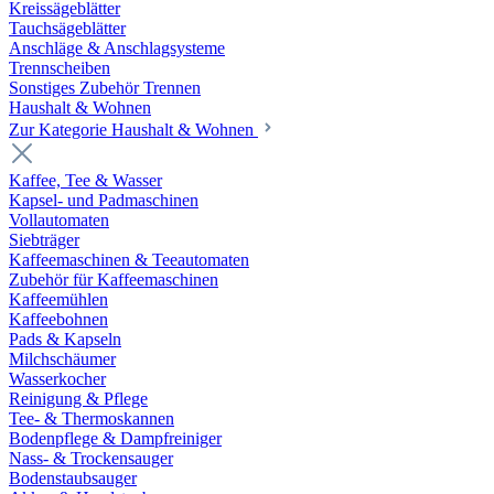
Kreissägeblätter
Tauchsägeblätter
Anschläge & Anschlagsysteme
Trennscheiben
Sonstiges Zubehör Trennen
Haushalt & Wohnen
Zur Kategorie Haushalt & Wohnen
Kaffee, Tee & Wasser
Kapsel- und Padmaschinen
Vollautomaten
Siebträger
Kaffeemaschinen & Teeautomaten
Zubehör für Kaffeemaschinen
Kaffeemühlen
Kaffeebohnen
Pads & Kapseln
Milchschäumer
Wasserkocher
Reinigung & Pflege
Tee- & Thermoskannen
Bodenpflege & Dampfreiniger
Nass- & Trockensauger
Bodenstaubsauger