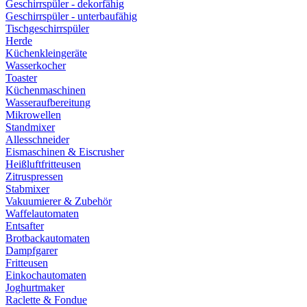
Geschirrspüler - dekorfähig
Geschirrspüler - unterbaufähig
Tischgeschirrspüler
Herde
Küchenkleingeräte
Wasserkocher
Toaster
Küchenmaschinen
Wasseraufbereitung
Mikrowellen
Standmixer
Allesschneider
Eismaschinen & Eiscrusher
Heißluftfritteusen
Zitruspressen
Stabmixer
Vakuumierer & Zubehör
Waffelautomaten
Entsafter
Brotbackautomaten
Dampfgarer
Fritteusen
Einkochautomaten
Joghurtmaker
Raclette & Fondue