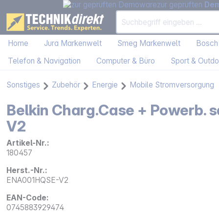
zur geprüften
De
Home
Jura Markenwelt
Smeg Markenwelt
Bosch
Telefon & Navigation
Computer & Büro
Sport & Outdo
Sonstiges
Zubehör
Energie
Mobile Stromversorgung
Belkin Charg.Case + Powerb.
V2
Artikel-Nr.:
180457
Herst.-Nr.:
ENA001HQSE-V2
EAN-Code:
0745883929474