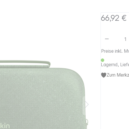
66,92 €
Artikel 
Preise inkl. 
Lagernd, Lief
Zum Merkze