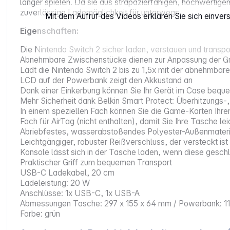
länger spielen. Da sie aus strapazierfähigen, hochwertigen
zuverlässige Lademöglichkeit für unterwegs.
Mit dem Aufruf des Videos erklären Sie sich einve
Eigenschaften:
Die Nintendo Switch 2 sicher laden, verstauen und transpo
Abnehmbare Zwischenstücke dienen zur Anpassung der G
Lädt die Nintendo Switch 2 bis zu 1,5x mit der abnehmb
LCD auf der Powerbank zeigt den Akkustand an
Dank einer Einkerbung können Sie Ihr Gerät im Case bequ
Mehr Sicherheit dank Belkin Smart Protect: Überhitzung
In einem speziellen Fach können Sie die Game-Karten Ihrer 
Fach für AirTag (nicht enthalten), damit Sie Ihre Tasche le
Abriebfestes, wasserabstoßendes Polyester-Außenmateri
Leichtgängiger, robuster Reißverschluss, der versteckt ist
Konsole lässt sich in der Tasche laden, wenn diese gesch
Praktischer Griff zum bequemen Transport
USB-C Ladekabel, 20 cm
Ladeleistung: 20 W
Anschlüsse: 1x USB-C, 1x USB-A
Abmessungen Tasche: 297 x 155 x 64 mm / Powerbank: 114
Farbe: grün