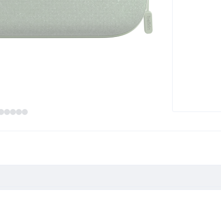
ge 10.000mAH Switch2 ENA001hqSE-V2"