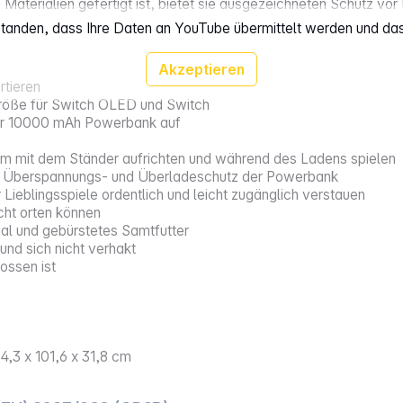
 Materialien gefertigt ist, bietet sie ausgezeichneten Schutz vor
rstanden, dass Ihre Daten an YouTube übermittelt werden und da
Akzeptieren
rtieren
röße für Switch OLED und Switch
arer 10000 mAh Powerbank auf
em mit dem Ständer aufrichten und während des Ladens spielen
s-, Überspannungs- und Überladeschutz der Powerbank
Lieblingsspiele ordentlich und leicht zugänglich verstauen
icht orten können
al und gebürstetes Samtfutter
 und sich nicht verhakt
lossen ist
,3 x 101,6 x 31,8 cm