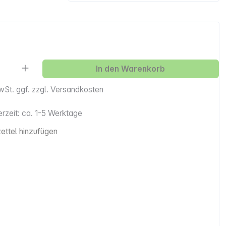
Anzahl: Gib den gewünschten Wert ein ode
In den Warenkorb
MwSt. ggf. zzgl. Versandkosten
erzeit: ca. 1-5 Werktage
ttel hinzufügen