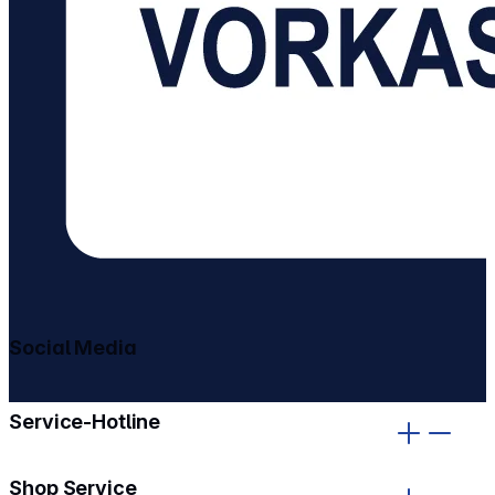
Social Media
gehe zu facebook
gehe zu instagram
Service-Hotline
Shop Service