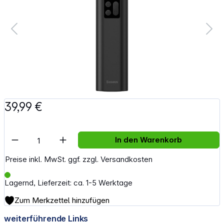
39,99 €
Artikel Anzahl: Gib den gewünschten Wert e
In den Warenkorb
Preise inkl. MwSt. ggf. zzgl. Versandkosten
Lagernd, Lieferzeit: ca. 1-5 Werktage
Zum Merkzettel hinzufügen
weiterführende Links