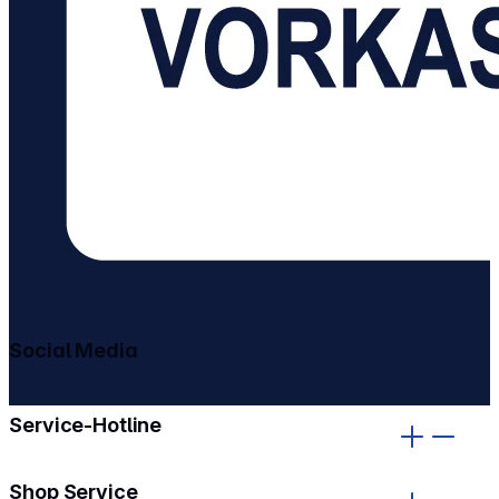
Social Media
gehe zu facebook
gehe zu instagram
Service-Hotline
Shop Service