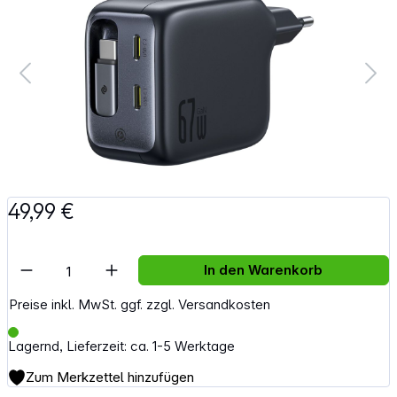
49,99 €
Artikel Anzahl: Gib den gewünschten Wert e
In den Warenkorb
Preise inkl. MwSt. ggf. zzgl. Versandkosten
Lagernd, Lieferzeit: ca. 1-5 Werktage
Zum Merkzettel hinzufügen