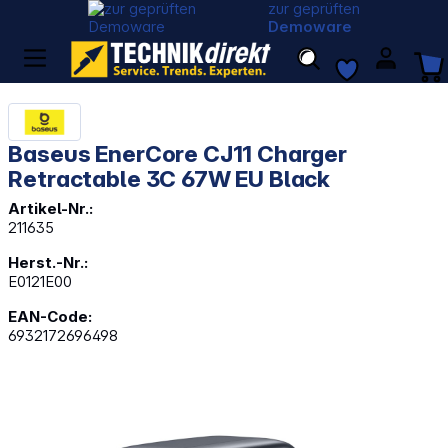
zur geprüften
Demoware
Baseus EnerCore CJ11 Charger
Retractable 3C 67W EU Black
Artikel-Nr.:
211635
Herst.-Nr.:
E0121E00
EAN-Code:
6932172696498
Bildergalerie überspringen