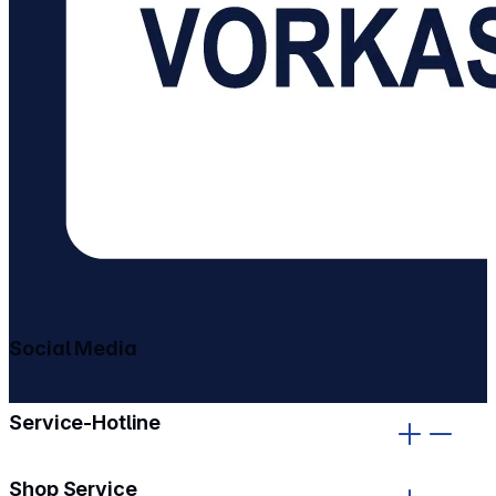
Social Media
gehe zu facebook
gehe zu instagram
Service-Hotline
Shop Service