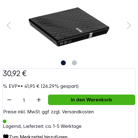
30,92 €
%
EVP**
41,95 €
(26.29% gespart)
Artikel Anzahl: Gib den gewünschten Wert e
In den Warenkorb
Preise inkl. MwSt. ggf. zzgl. Versandkosten
Lagernd, Lieferzeit: ca. 1-5 Werktage
Zum Merkzettel hinzufügen