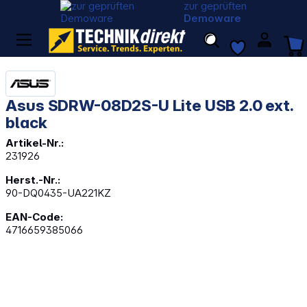
zur geprüften
Demoware
Asus SDRW-08D2S-U Lite USB 2.0 ext.
black
Artikel-Nr.:
231926
Herst.-Nr.:
90-DQ0435-UA221KZ
EAN-Code:
4716659385066
Bildergalerie überspringen