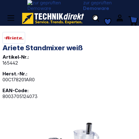
zur geprüften
Demoware
Ariete Standmixer weiß
Artikel-Nr.:
165442
Herst.-Nr.:
00C178201AR0
EAN-Code:
8003705124073
Bildergalerie überspringen