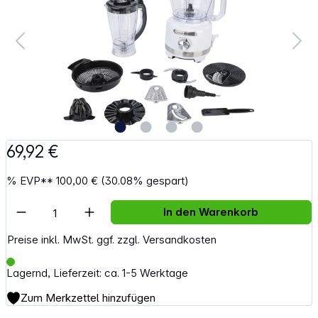
69,92 €
%
EVP**
100,00 €
(30.08% gespart)
Artikel Anzahl: Gib den gewünschten Wert e
In den Warenkorb
Preise inkl. MwSt. ggf. zzgl. Versandkosten
Lagernd, Lieferzeit: ca. 1-5 Werktage
Zum Merkzettel hinzufügen