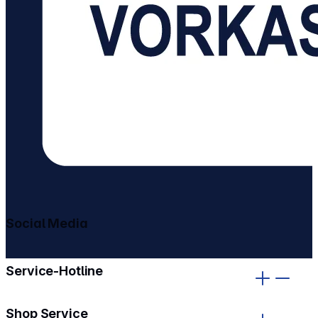
Social Media
gehe zu facebook
gehe zu instagram
Service-Hotline
Shop Service