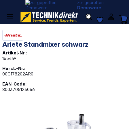
zur geprüften
Demoware
Ariete Standmixer schwarz
Artikel-Nr.:
165449
Herst.-Nr.:
00C178202AR0
EAN-Code:
8003705124066
Bildergalerie überspringen