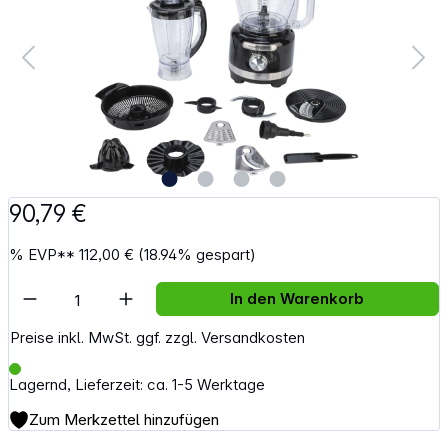
90,79 €
%
EVP**
112,00 €
(18.94% gespart)
Artikel Anzahl: Gib den gewünschten Wert e
In den Warenkorb
Preise inkl. MwSt. ggf. zzgl. Versandkosten
Lagernd, Lieferzeit: ca. 1-5 Werktage
Zum Merkzettel hinzufügen