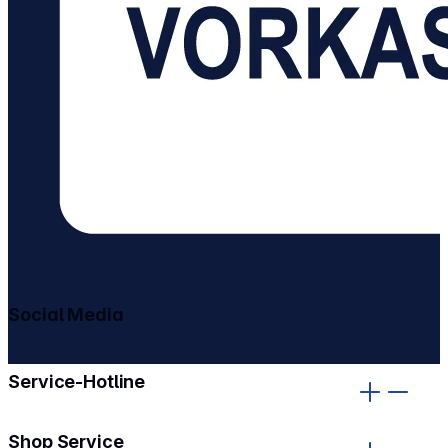
Social Media
gehe zu facebook
gehe zu instagram
Service-Hotline
Shop Service