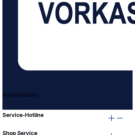
Social Media
gehe zu facebook
gehe zu instagram
Service-Hotline
Shop Service