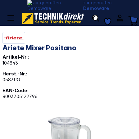
zur geprüften
Demoware
Ariete Mixer Positano
Artikel-Nr.:
104843
Herst.-Nr.:
0583PO
EAN-Code:
8003705122796
Bildergalerie überspringen