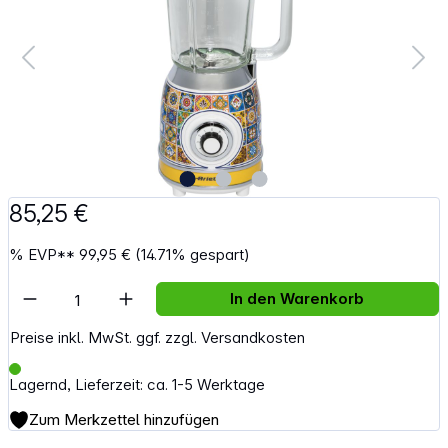
85,25 €
%
EVP**
99,95 €
(14.71% gespart)
Artikel Anzahl: Gib den gewünschten Wert e
In den Warenkorb
Preise inkl. MwSt. ggf. zzgl. Versandkosten
Lagernd, Lieferzeit: ca. 1-5 Werktage
Zum Merkzettel hinzufügen