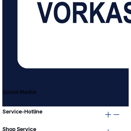
Social Media
gehe zu facebook
gehe zu instagram
Service-Hotline
Shop Service