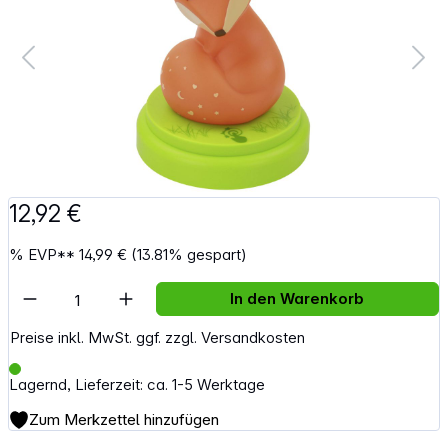
12,92 €
%
EVP**
14,99 €
(13.81% gespart)
Artikel Anzahl: Gib den gewünschten Wert e
In den Warenkorb
Preise inkl. MwSt. ggf. zzgl. Versandkosten
Lagernd, Lieferzeit: ca. 1-5 Werktage
Zum Merkzettel hinzufügen