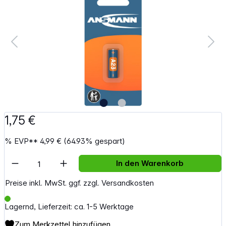
1,75 €
%
EVP**
4,99 €
(64.93% gespart)
Artikel Anzahl: Gib den gewünschten Wert e
In den Warenkorb
Preise inkl. MwSt. ggf. zzgl. Versandkosten
Lagernd, Lieferzeit: ca. 1-5 Werktage
Zum Merkzettel hinzufügen