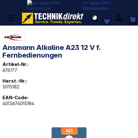
zur geprüften
Demoware
Ansmann Alkaline A23 12 V f.
Fernbedienungen
Artikel-Nr.:
676177
Herst.-Nr.:
5015182
EAN-Code:
4013674015184
Bildergalerie überspringen