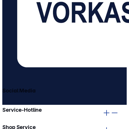
Social Media
gehe zu facebook
gehe zu instagram
Service-Hotline
Shop Service