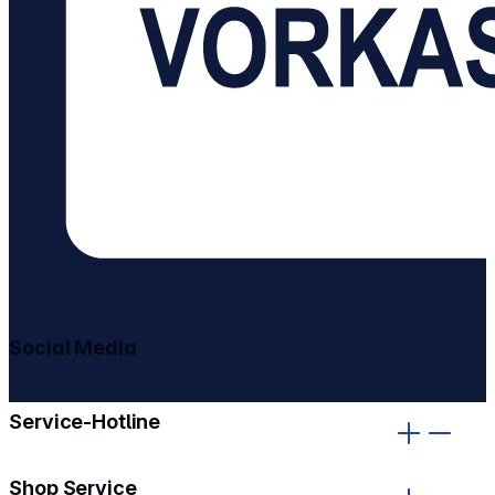
Social Media
gehe zu facebook
gehe zu instagram
Service-Hotline
Shop Service