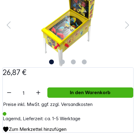
26,87 €
Artikel Anzahl: Gib den gewünschten Wert e
In den Warenkorb
Preise inkl. MwSt. ggf. zzgl. Versandkosten
Lagernd, Lieferzeit: ca. 1-5 Werktage
Zum Merkzettel hinzufügen