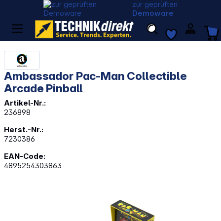
zur geprüften
Demoware
Ambassador Pac-Man Collectible
Arcade Pinball
Artikel-Nr.:
236898
Herst.-Nr.:
7230386
EAN-Code:
4895254303863
Bildergalerie überspringen