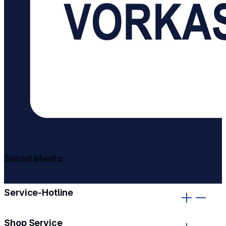
Social Media
gehe zu facebook
gehe zu instagram
Service-Hotline
Shop Service