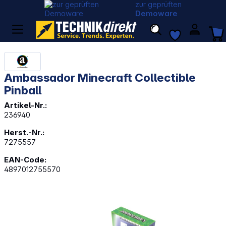
zur geprüften
Demoware
Ambassador Minecraft Collectible
Pinball
Artikel-Nr.:
236940
Herst.-Nr.:
7275557
EAN-Code:
4897012755570
Bildergalerie überspringen