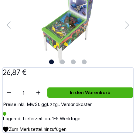
26,87 €
Artikel Anzahl: Gib den gewünschten Wert e
In den Warenkorb
Preise inkl. MwSt. ggf. zzgl. Versandkosten
Lagernd, Lieferzeit: ca. 1-5 Werktage
Zum Merkzettel hinzufügen