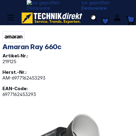
zur geprüften
Demoware
Amaran Ray 660c
Artikel-Nr.:
219125
Herst.-Nr.:
AM-6977162453293
EAN-Code:
6977162453293
Bildergalerie überspringen