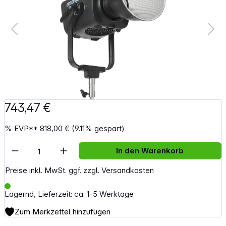
743,47 €
%
EVP**
818,00 €
(9.11% gespart)
Artikel Anzahl: Gib den gewünschten Wert e
In den Warenkorb
Preise inkl. MwSt. ggf. zzgl. Versandkosten
Lagernd, Lieferzeit: ca. 1-5 Werktage
Zum Merkzettel hinzufügen