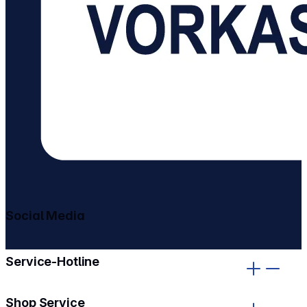
Social Media
gehe zu facebook
gehe zu instagram
Service-Hotline
Shop Service