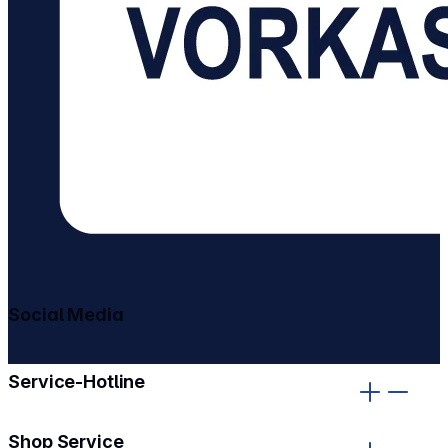
Social Media
gehe zu facebook
gehe zu instagram
Service-Hotline
Shop Service