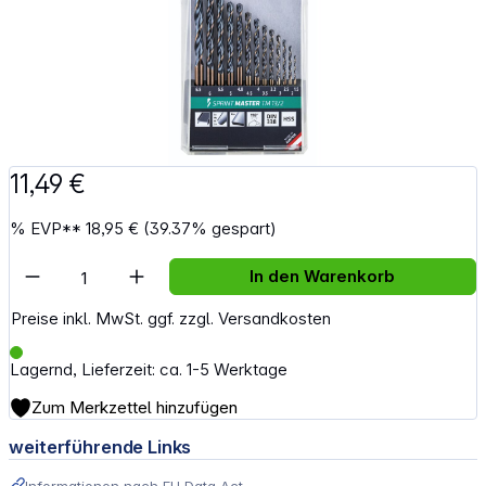
11,49 €
%
EVP**
18,95 €
(39.37% gespart)
Artikel Anzahl: Gib den gewünschten Wert e
In den Warenkorb
Preise inkl. MwSt. ggf. zzgl. Versandkosten
Lagernd, Lieferzeit: ca. 1-5 Werktage
Zum Merkzettel hinzufügen
weiterführende Links
Informationen nach EU Data Act