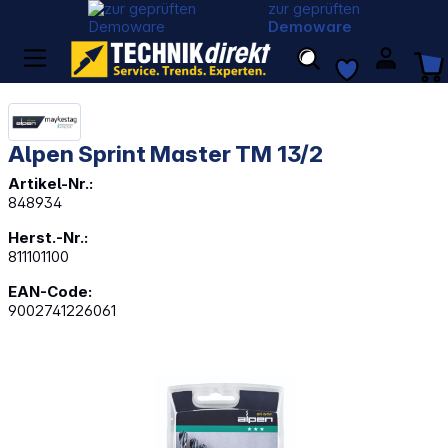
zur geprüften
Demoware
Alpen Sprint Master TM 13/2
Artikel-Nr.:
848934
Herst.-Nr.:
811101100
EAN-Code:
9002741226061
Bildergalerie überspringen